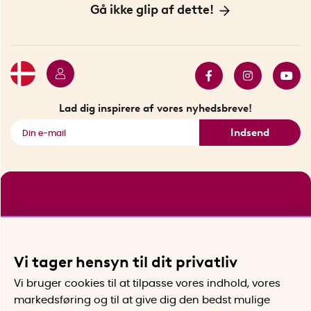
Handelsbetingelser
Vores historie
Opfindere
Gå ikke glip af dette!
Bæredygtighed
Gavekort
Butik i Stockholm
Bestsellers
Sidste chance
Se alle smarte produkter
Lad dig inspirere af vores nyhedsbreve!
Indsend
Vi tager hensyn til dit privatliv
Vi bruger cookies til at tilpasse vores indhold, vores
markedsføring og til at give dig den bedst mulige