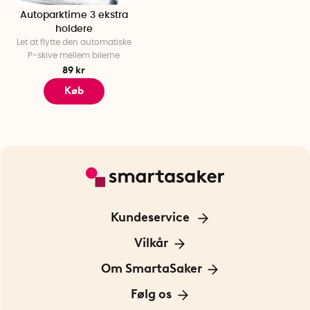
Autoparktime 3 ekstra
holdere
Let at flytte den automatiske
P-skive mellem bilerne
89 kr
Køb
Kundeservice
Kontakt os
Vilkår
Information om cookies
Om SmartaSaker
Privatlivspolitik
Om os
Følg os