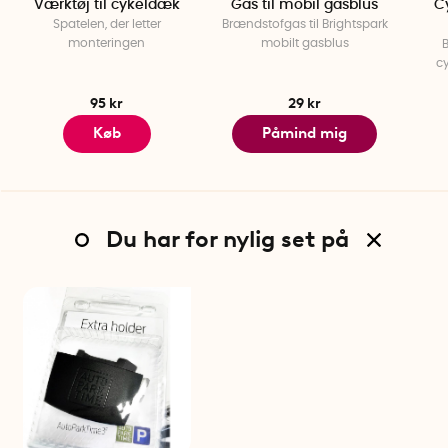
Værktøj til cykeldæk
Gas til mobil gasblus
Cy
Spatelen, der letter
Brændstofgas til Brightspark
monteringen
mobilt gasblus
cy
95 kr
29 kr
Køb
Påmind mig
Du har for nylig set på