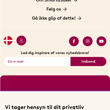
Privatlivspolitik
Om os
Følg os
Handelsbetingelser
Vores historie
Opfindere
Gå ikke glip af dette!
Bæredygtighed
Gavekort
Butik i Stockholm
Bestsellers
Sidste chance
Se alle smarte produkter
Lad dig inspirere af vores nyhedsbreve!
Indsend
Vi tager hensyn til dit privatliv