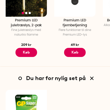
Premium LED
Premium LED
B
juletræslys, 2-pak
fjernbetjening
Alka
Fine juletræslys med
Flere funktioner til dine
naturtro flamme
Premium LED-lys
209 kr
49 kr
Køb
Køb
Du har for nylig set på