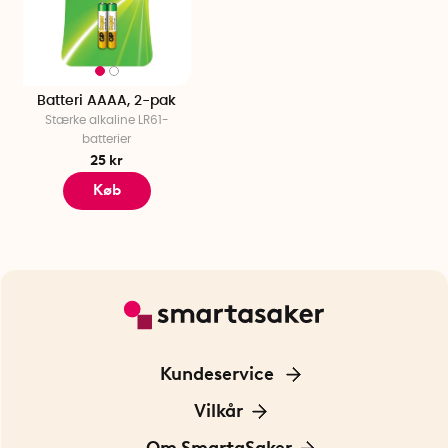
Batteri AAAA, 2-pak
Stærke alkaline LR61-
batterier
25 kr
Køb
Kundeservice
Kontakt os
Vilkår
Information om cookies
Om SmartaSaker