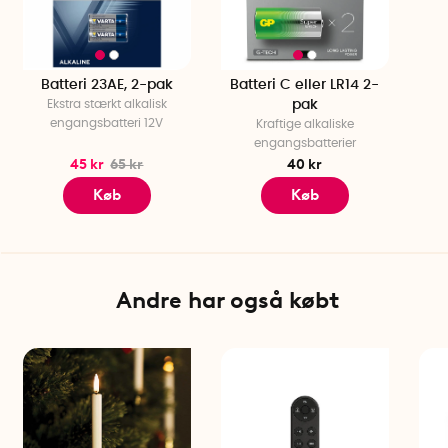
Batteri 23AE, 2-pak
Batteri C eller LR14 2-
Ekstra stærkt alkalisk
pak
engangsbatteri 12V
Kraftige alkaliske
engangsbatterier
45 kr
65 kr
40 kr
Køb
Køb
Andre har også købt