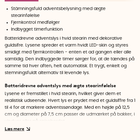
Stämningsfuld adventsbelysning med ægte
stearinfølelse
Fjernkontrol medfølger
Indbygget timerfunktion
Batteridrevne adventslys i hvid stearin med dekorative
guldsifre. Lysene spreder et varm hvidt LED-skin og styres
smidigt med fjernkontrollen - enten et ad gangen eller alle
samtidig. Den indbyggede timer sørger for, at de tændes på
samme tid hver aften, helt automatisk. Et trygt, enkelt og
stemningsfuldt alternativ til levende lys.
Batteridrevne adventslys med ægte stearinfølelse
Lysene er fremstillet i hvid stearin, hvilket giver dem et
realistisk udseende. Hvert lys er prydet med et guldsiffre fra 1
til 4 for at markere adventssøndage. Med en højde på 12,5
cm og diameter på 7,5 cm passer de udmærket på bakker, i
vinduer eller på spisebordet.
Tryg LED-teknik