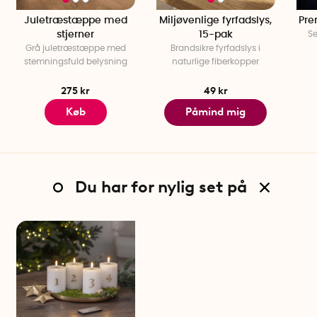
Juletræstæppe med
Miljøvenlige fyrfadslys,
Pre
stjerner
15-pak
Se
Grå juletræstæppe med
Brandsikre fyrfadslys i
stemningsfuld belysning
naturlige fiberkopper
275 kr
49 kr
Køb
Påmind mig
Du har for nylig set på