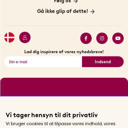
Følg os
Handelsbetingelser
Vores historie
Opfindere
Gå ikke glip af dette!
Bæredygtighed
Gavekort
Butik i Stockholm
Bestsellers
Sidste chance
Se alle smarte produkter
Lad dig inspirere af vores nyhedsbreve!
Indsend
Vi tager hensyn til dit privatliv
Vi bruger cookies til at tilpasse vores indhold, vores