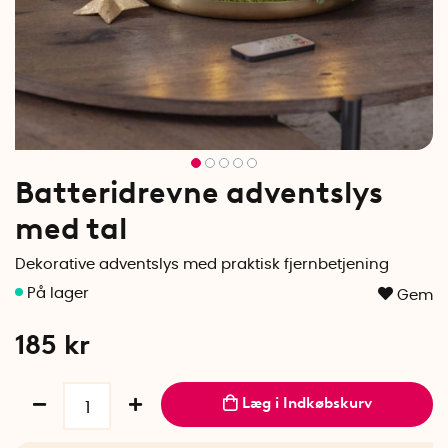
Batteridrevne adventslys
med tal
Dekorative adventslys med praktisk fjernbetjening
Gem
185
kr
Læg i Indkøbskurv