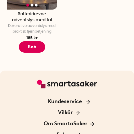
Batteridrevne
adventslys med tal
Dekorative adventslys med
praktisk fjernbetjening
185 kr
Køb
Kundeservice
Kontakt os
Vilkår
Information om cookies
Om SmartaSaker
Privatlivspolitik
Om os