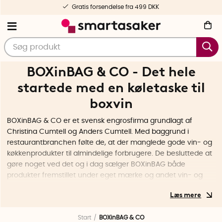
Gratis forsendelse fra 499 DKK
BOXinBAG & CO - Det hele
startede med en køletaske til
boxvin
BOXinBAG & CO er et svensk engrosfirma grundlagt af
Christina Cumtell og Anders Cumtell. Med baggrund i
restaurantbranchen følte de, at der manglede gode vin- og
køkkenprodukter til almindelige forbrugere. De besluttede at
gøre noget ved det og i dag sælger BOXinBAG både
produkter fremstillet under eget mærke og andet vin- og
køkkentilbehør fra andre udvalgte mærker.
Det hele startede med, at Christina og Anders cyklede på
Start
BOXinBAG & CO
Ven, sommeren 2003. Boxvinen i picnickurven blev varmere