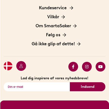
Kundeservice
Kontakt os
Vilkår
Information om cookies
Om SmartaSaker
Privatlivspolitik
Om os
Følg os
Handelsbetingelser
Vores historie
Opfindere
Gå ikke glip af dette!
Bæredygtighed
Gavekort
Butik i Stockholm
Bestsellers
Sidste chance
Se alle smarte produkter
Lad dig inspirere af vores nyhedsbreve!
Indsend