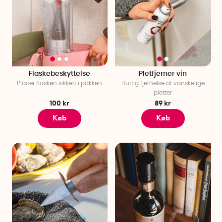
Flaskebeskyttelse
Pletfjerner vin
Placer flasken sikkert i pakken
Hurtig fjernelse af vanskelige
pletter
100 kr
89 kr
Køb
Køb