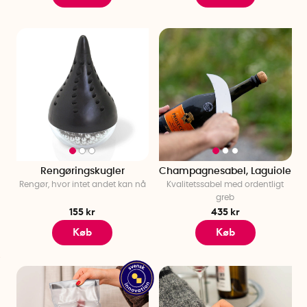
Rengøringskugler
Champagnesabel, Laguiole
Rengør, hvor intet andet kan nå
Kvalitetssabel med ordentligt
greb
155 kr
435 kr
Køb
Køb