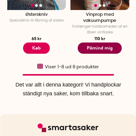
Østerskniv
Vinprop med
Specialkniv til åbning af østers
vakuumpumpe
Forlænger holdbarheden af en
åben vinflaske
65 kr
110 kr
Køb
Påmind mig
Viser
1-8
ud
8
produkter
Det var allt i denna kategori! Vi handplockar
ständigt nya saker, kom tillbaka snart.