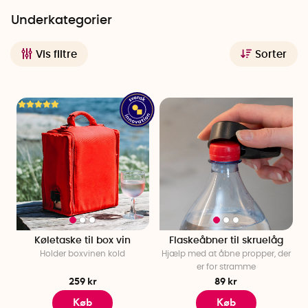
og varmere under solens brændende lys, og de stillede sig
Underkategorier
selv spørgsmålet "er der ikke en køletaske til boxvin?". Efter at
have undersøgt sagen kunne de konstatere, at det var
Vis filtre
Sorter
netop det, der manglede på markedet.
De begyndte at skitsere på en prototype, og snart var
produktionen i gang. Allerede i foråret 2004 var køletasken,
der fik navnet BOXinBAG, beskyttet af design. Køletasken var
starten på virksomheden og er stadig i dag en hjørnesten i
virksomhedens drift. I årenes løb er der også blevet tilføjet
flere egenudviklede produkter, og BOXinBAGs produkter kan
nu købes i mange lande.
Køletaske til box vin
Flaskeåbner til skruelåg
Holder boxvinen kold
Hjælp med at åbne propper, der
er for stramme
259 kr
89 kr
Køb
Køb