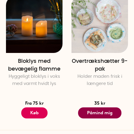
Bloklys med
Overtrækshætter 9-
bevægelig flamme
pak
Hyggeligt bloklys i voks
Holder maden frisk i
med varmt hvidt lys
længere tid
Fra 75 kr
35 kr
Køb
Påmind mig