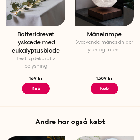
Batteridrevet
Månelampe
lyskæde med
Svævende måneskin der
lyser og roterer
eukalyptusblade
Festlig dekorativ
belysning
169 kr
1309 kr
Køb
Køb
Andre har også købt