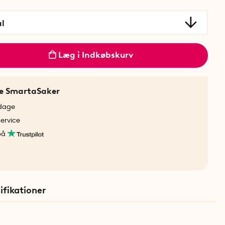
al
Læg i Indkøbskurv
ne SmartaSaker
rdage
service
på
ifikationer