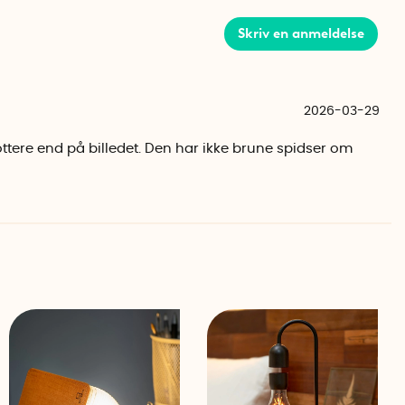
Skriv en anmeldelse
 drevet af 3 AA batterier (købes separat) og har en
der lampen, forbliver den tændt i 6 timer, hvorefter den
en tænder så selv på samme tidspunkt hver dag.
2026-03-29
endørs.
lottere end på billedet. Den har ikke brune spidser om