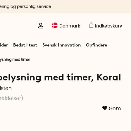
ering og personlig service
Danmark
Indkøbskurv
ider
Bedst i test
Svensk Innovation
Opfindere
ysning med timer
elysning med timer, Koral
dsten
eldelser
)
Gem