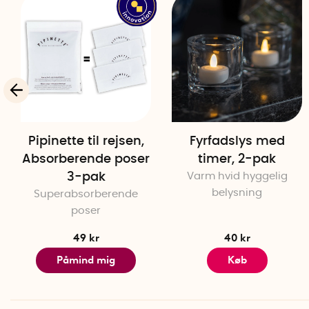
Pipinette til rejsen,
Fyrfadslys med
Absorberende poser
timer, 2-pak
3-pak
Varm hvid hyggelig
belysning
Superabsorberende
poser
49 kr
40 kr
Påmind mig
Køb