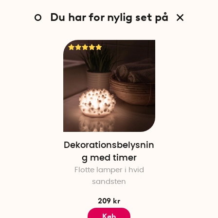
Du har for nylig set på
Dekorationsbelysnin
g med timer
Flotte lamper i hvid
sandsten
209 kr
Køb