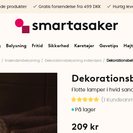
ede produkter
Gratis forsendelse fra 499 DKK
Hurtig lev
g
Belysning
Fritid
Sikkerhed
Køretøjer
Gavetips
Højt
Indendørsbelysning
Dekorationsbelysning indendørs
Dekorationsbel
Dekorationsb
Flotte lamper i hvid san
(1
Kundeanm
209
kr