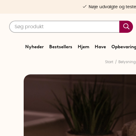
Nøje udvalgte og test
Nyheder
Bestsellers
Hjem
Have
Opbevarin
Start
Belysning