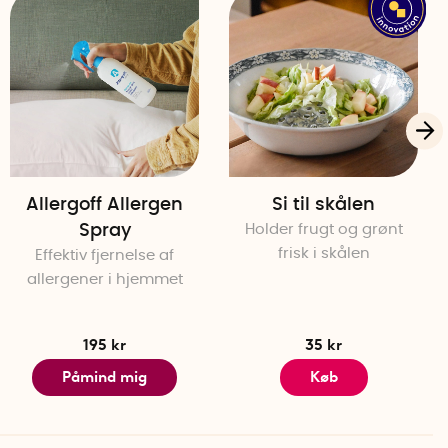
Allergoff Allergen
Si til skålen
Spray
Holder frugt og grønt
frisk i skålen
Effektiv fjernelse af
allergener i hjemmet
195 kr
35 kr
Påmind mig
Køb