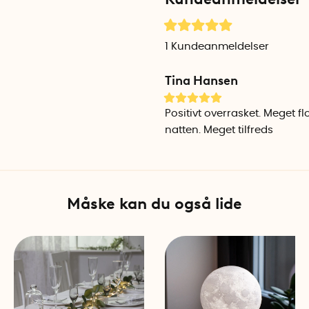
Den dekorative belysning er
1
Kundeanmeldelser
indbygget timer. Når du tæn
er slukket i 18 timer. Lamp
Tina Hansen
Lampen bør kun bruges ind
Positivt overrasket. Meget f
Materiale: Hvid sandsten
natten. Meget tilfreds
Lampetype: LED
Måske kan du også lide