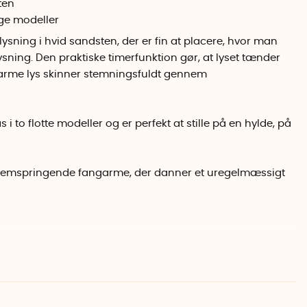
ten
ige modeller
ysning i hvid sandsten, der er fin at placere, hvor man
ysning. Den praktiske timerfunktion gør, at lyset tænder
 varme lys skinner stemningsfuldt gennem
i to flotte modeller og er perfekt at stille på en hylde, på
fremspringende fangarme, der danner et uregelmæssigt
l, der hviler lidt på kanten.
gram
pe med lodret rillede sider.