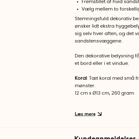
Fremstillet af hvid sands
Vælg mellem to forskell
Stemningsfuld dekorativ bel
ønsker lidt ekstra hyggebel
sig selv hver aften, og det
sandstensvæggene.
Den dekorative belysning fås 
et bord eller i et vindue.
Koral
: Tæt koral med små 
mønster.
12 cm x Ø13 cm, 260 gram
Musling
: Flot vifteformet ska
12 cm x 15 cm x 10 cm, 300 
Nordlys
: Cylinderformet lam
Kundeanmeldelser
14 cm x Ø11,5 cm, 360 gram