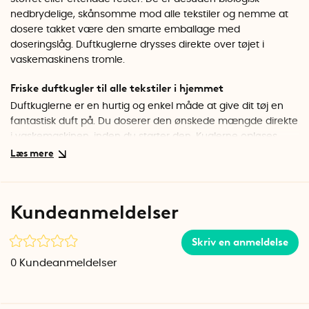
nedbrydelige, skånsomme mod alle tekstiler og nemme at
dosere takket være den smarte emballage med
doseringslåg. Duftkuglerne drysses direkte over tøjet i
vaskemaskinens tromle.
Friske duftkugler til alle tekstiler i hjemmet
Duftkuglerne er en hurtig og enkel måde at give dit tøj en
fantastisk duft på. Du doserer den ønskede mængde direkte
i vaskemaskinen, inden du starter den. Kuglerne opløses
under vasken og efterlader ingen spor. Uanset om du vasker
bomuld, syntetiske materialer, uld eller sportstøj, kan du
bruge duftkuglerne uden risiko for slitage eller skade på
tekstilerne. Et smart tip er at bruge et parfumefrit
Kundeanmeldelser
vaskemiddel og i stedet lade duftkuglerne give vasketøjet
den duft, du ønsker.
Skriv en anmeldelse
Frisk duft
0
Kundeanmeldelser
Den friske duft får dit tøj, sengetøj og dine håndklæder til at
føles nyvaskede og friskt i lang tid. Duftkuglerne er fremstillet
af majsstivelse og er biologisk nedbrydelige, hvilket gør dem