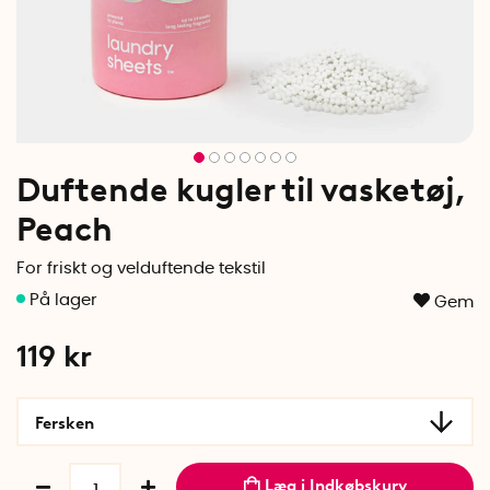
Duftende kugler til vasketøj,
Peach
For friskt og velduftende tekstil
Gem
119
kr
Fersken
Læg i Indkøbskurv