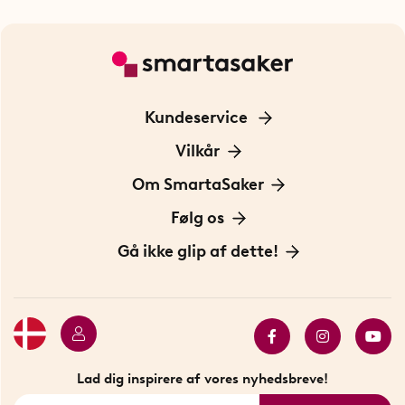
Kundeservice
Kontakt os
Vilkår
Information om cookies
Om SmartaSaker
Privatlivspolitik
Om os
Følg os
Handelsbetingelser
Vores historie
Opfindere
Gå ikke glip af dette!
Bæredygtighed
Gavekort
Butik i Stockholm
Bestsellers
Sidste chance
Se alle smarte produkter
Lad dig inspirere af vores nyhedsbreve!