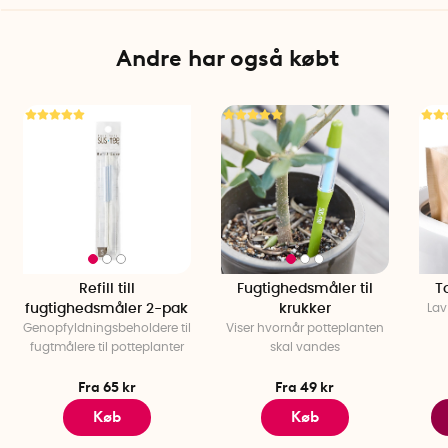
Specifikationer
Indhold: Majsstivelse, parfume
Vægt: 260 g
Andre har også købt
Længde, emballage: 16,5 cm
Diameter, emballage: 6,4 cm
Antal per emballage: 1
Oprindelsesland: Sverige
Refill till
Fugtighedsmåler til
T
fugtighedsmåler 2-pak
krukker
Lav
Genopfyldningsbeholdere til
Viser hvornår potteplanten
fugtmålere til potteplanter
skal vandes
Fra 65 kr
Fra 49 kr
Køb
Køb