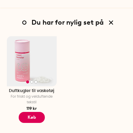
Du har for nylig set på
Duftkugler til vasketøj
For friskt og velduftende
tekstil
119 kr
Køb