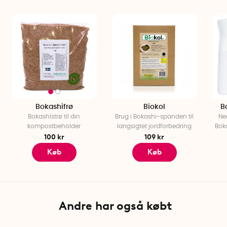
Bokashifrø
Biokol
B
Bokashistrø til din
Brug i Bokashi-spanden til
Ne
kompostbeholder
langsigtet jordforbedring
Bok
100 kr
109 kr
Køb
Køb
Andre har også købt