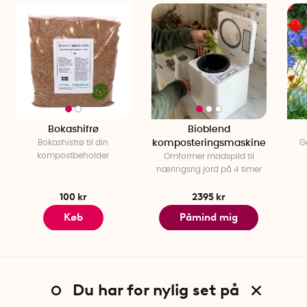
Bokashifrø
Bioblend
Bokashistrø til din
komposteringsmaskine
G
kompostbeholder
Omformer madspild til
næringsrig jord på 4 timer
100 kr
2395 kr
Køb
Påmind mig
Du har for nylig set på