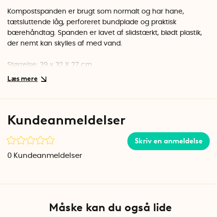
Kompostspanden er brugt som normalt og har hane,
tætsluttende låg, perforeret bundplade og praktisk
bærehåndtag. Spanden er lavet af slidstærkt, blødt plastik,
der nemt kan skylles af med vand.
Størrelse: 39 x 32 X 27 cm
Volumen: 16 liter
Fremstillet i EU
BEMÆRK! Tilbehøret, der følger med startsættet, medfølger
Kundeanmeldelser
ikke ved køb af den ekstra Bokashi spand.
Kompostsfrøene købes også separat.
Skriv en anmeldelse
0
Kundeanmeldelser
Måske kan du også lide