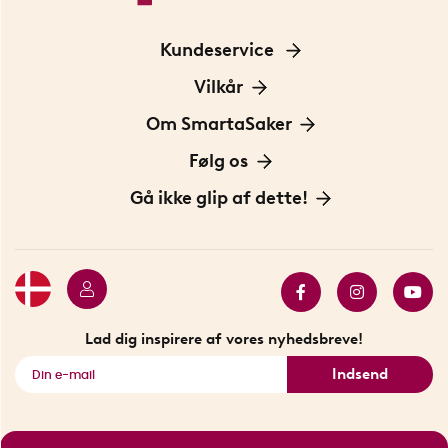
Kundeservice
Kontakt os
Vilkår
Information om cookies
Om SmartaSaker
Privatlivspolitik
Om os
Følg os
Handelsbetingelser
Vores historie
Opfindere
Gå ikke glip af dette!
Bæredygtighed
Gavekort
Butik i Stockholm
Bestsellers
Sidste chance
Se alle smarte produkter
Lad dig inspirere af vores nyhedsbreve!
Indsend