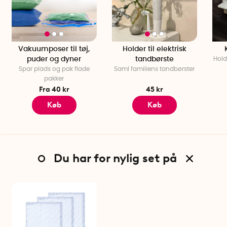
Vakuumposer til tøj,
Holder til elektrisk
puder og dyner
tandbørste
Hold
Spar plads og pak flade
Saml familiens tandbørster
pakker
Fra 40 kr
45 kr
Køb
Køb
Du har for nylig set på