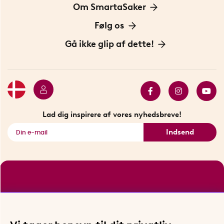
Information om cookies
Om SmartaSaker
Privatlivspolitik
Om os
Følg os
Handelsbetingelser
Vores historie
Opfindere
Gå ikke glip af dette!
Bæredygtighed
Gavekort
Butik i Stockholm
Bestsellers
Sidste chance
Se alle smarte produkter
Lad dig inspirere af vores nyhedsbreve!
Indsend