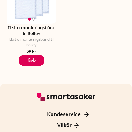
Ekstra monteringsbånd
til Bolley
Ekstra monteringsbånd til
Bolley
39 kr
Køb
Kundeservice
Kontakt os
Vilkår