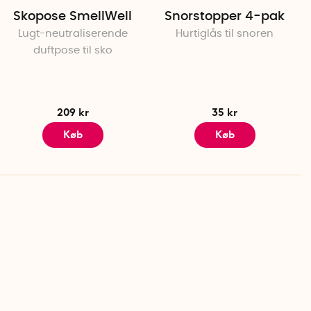
Skopose SmellWell
Snorstopper 4-pak
Lugt-neutraliserende
Hurtiglås til snoren
duftpose til sko
209 kr
35 kr
Køb
Køb