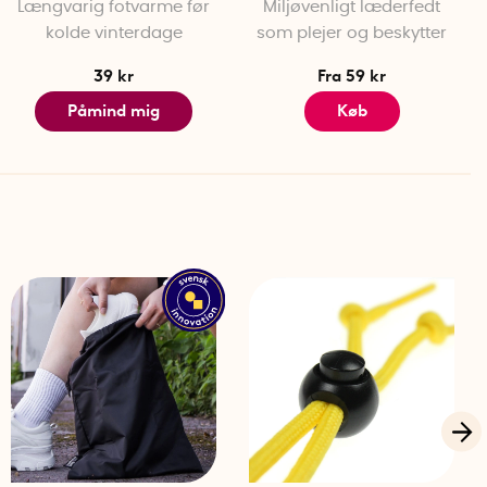
Længvarig fotvarme før
Miljøvenligt læderfedt
kolde vinterdage
som plejer og beskytter
39 kr
Fra 59 kr
Påmind mig
Køb