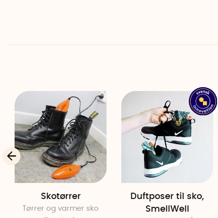
Skotørrer
Duftposer til sko,
Tørrer og varmer sko
SmellWell