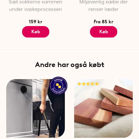
Sæt sokkerne sammen
Miljøvenlig sæbe der
under vaskeprocessen
renser læder
159 kr
Fra 85 kr
Køb
Køb
Andre har også købt