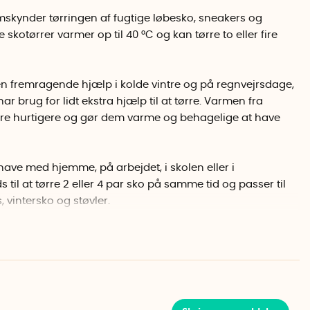
emskynder tørringen af fugtige løbesko, sneakers og
 skotørrer varmer op til 40 °C og kan tørre to eller fire
 en fremragende hjælp i kolde vintre og på regnvejrsdage,
ar brug for lidt ekstra hjælp til at tørre. Varmen fra
 tørre hurtigere og gør dem varme og behagelige at have
t have med hjemme, på arbejdet, i skolen eller i
il at tørre 2 eller 4 par sko på samme tid og passer til
, vintersko og støvler.
 tænd/sluk-knap og har en 130 cm lang strømledning.
placeres direkte på tørretumbleren, lad skoene dryppe af
 tørrestativet.
ABS