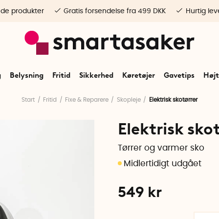
ede produkter
Gratis forsendelse fra 499 DKK
Hurtig lev
g
Belysning
Fritid
Sikkerhed
Køretøjer
Gavetips
Højt
Start
Fritid
Fixe & Reparere
Skopleje
Elektrisk skotørrer
Elektrisk sko
Tørrer og varmer sko
549
kr