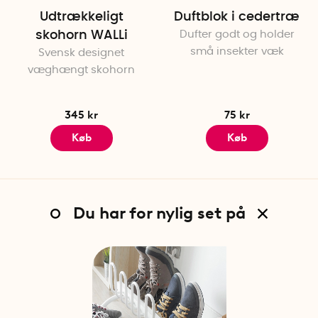
Udtrækkeligt
Duftblok i cedertræ
skohorn WALLi
Dufter godt og holder
små insekter væk
Svensk designet
væghængt skohorn
345 kr
75 kr
Køb
Køb
Du har for nylig set på