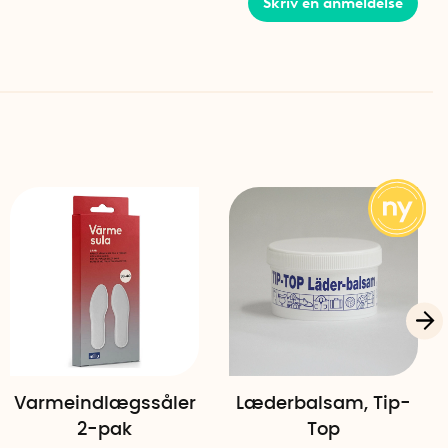
Skriv en anmeldelse
30 cm
x 30 cm
Varmeindlægssåler
Læderbalsam, Tip-
2-pak
Top