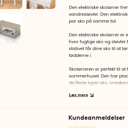
Den elektriske skotørrer fr
vandrestøvler. Den elektriske
par sko på samme tid.
Den elektriske skotørrer er
hvor fugtige sko og støvler h
stativet får dine sko til at
fødderne i.
Skotørreren er perfekt til a
sommerhuset. Den har plads t
de fleste typer sko, sneakers
Skotørreren tændes med en
Virkelig våde sko bør ikke 
først, før du placerer dem på
Kundeanmeldelser
Materiale: Aluminium, stål, 