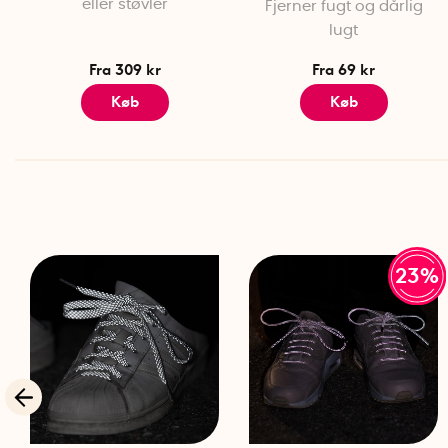
eller støvler
Fjerner fugt og dårlig
lugt
Fra 309 kr
Fra 69 kr
Køb
Køb
23%