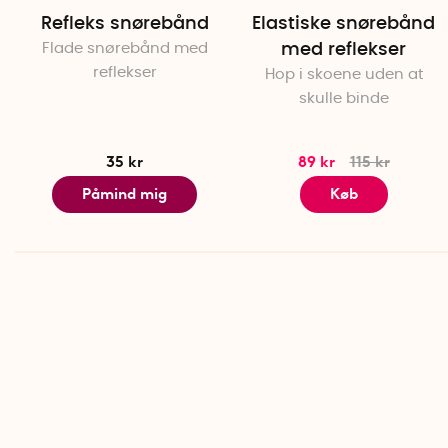
Refleks snørebånd
Elastiske snørebånd
Flade snørebånd med
med reflekser
reflekser
Hop i skoene uden at
skulle binde
35 kr
89 kr
115 kr
Påmind mig
Køb