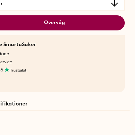
ar
Overvåg
ne SmartaSaker
rdage
service
på
ifikationer