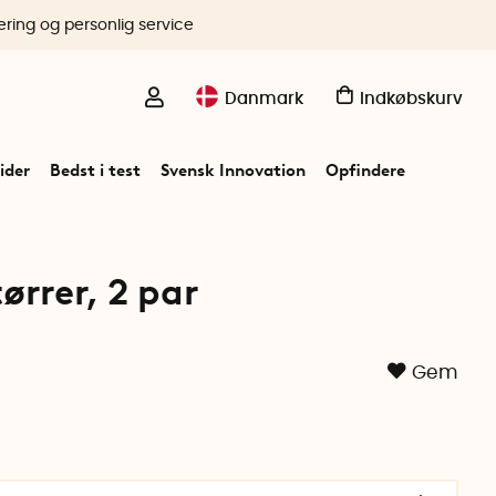
ering og personlig service
Danmark
Indkøbskurv
ider
Bedst i test
Svensk Innovation
Opfindere
tørrer, 2 par
Gem