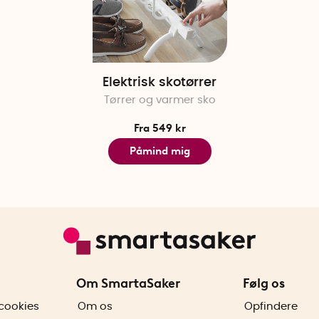
Elektrisk skotørrer
Tørrer og varmer sko
Fra 549 kr
Påmind mig
Om SmartaSaker
Følg os
cookies
Om os
Opfindere