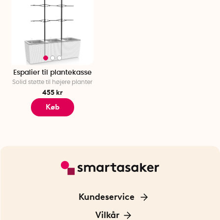
Espalier til plantekasse
Solid støtte til højere planter
455 kr
Køb
Kundeservice
Kontakt os
Vilkår