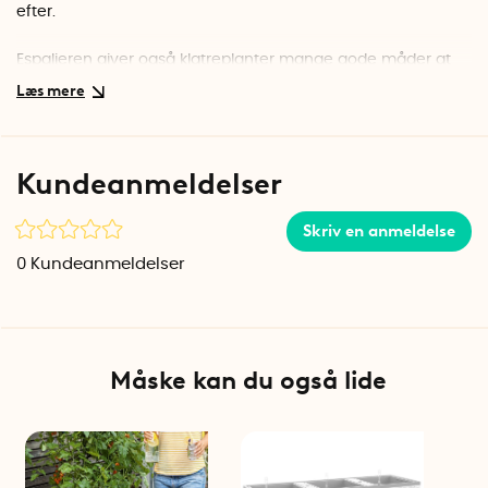
efter.
Espalieren giver også klatreplanter mange gode måder at
klatre opad på. Du kan skabe en tæt plantevæg, der også
kan fungere som et godt privatliv på terrassen eller altanen.
Espallier er nem at bruge med din selvvandende
Kundeanmeldelser
plantekasse fra Lechuza. Stik de lange stænger ind i hullerne
i plantekassen. Træd derefter på de tre støtter på
stængerne. Når du klemmer midten af støtten, kan du hæve
Skriv en anmeldelse
og sænke den langs stangen. Når du slipper grebet, er
0
Kundeanmeldelser
støtten fikseret.
Espallieret er et tilbehør, der passer til
Selvvandingsplanterkasse
fra tyske Lechuza.
Plantekassen købes separat.
Måske kan du også lide