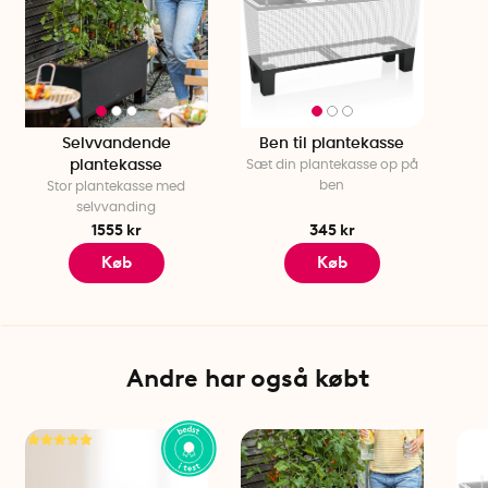
Selvvandende
Ben til plantekasse
plantekasse
Sæt din plantekasse op på
ben
Stor plantekasse med
selvvanding
1555 kr
345 kr
Køb
Køb
Andre har også købt