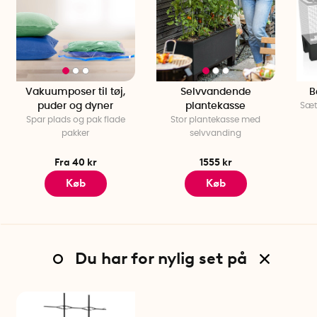
Vakuumposer til tøj,
Selvvandende
B
puder og dyner
plantekasse
Sæt
Spar plads og pak flade
Stor plantekasse med
pakker
selvvanding
Fra 40 kr
1555 kr
Køb
Køb
Du har for nylig set på