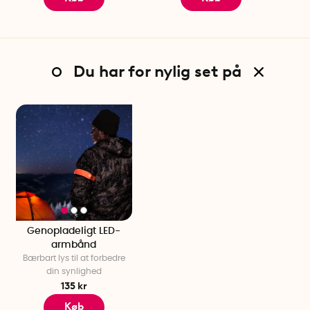
Du har for nylig set på
Genopladeligt LED-
armbånd
Bærbart lys til at forbedre
din synlighed
135 kr
Køb