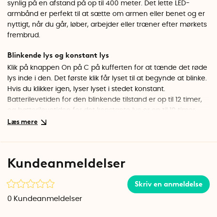
synlig på en afstand på op til 400 meter. Det lette LED-
armbånd er perfekt til at sætte om armen eller benet og er
nyttigt, når du går, løber, arbejder eller træner efter mørkets
frembrud.
Blinkende lys og konstant lys
Klik på knappen On på C på kufferten for at tænde det røde
lys inde i den. Det første klik får lyset til at begynde at blinke.
Hvis du klikker igen, lyser lyset i stedet konstant.
Batterilevetiden for den blinkende tilstand er op til 12 timer,
og batterilevetiden for det konstante lys er op til 10 timer.
Elastisk velcrolukning
Med den elastiske velcrobånd kan du nemt fastgøre LED-
lyset omkring din arm, håndled, ankel eller under knæet på
Kundeanmeldelser
dit ben. Du kan også sætte LED-lyset fast i dit bælte med
fanerne på bagsiden af den orangefarvede taske.
Skriv en anmeldelse
Regntæt lampe
0
Kundeanmeldelser
LED-armbåndet er vandafvisende og kan tåle at arbejde og