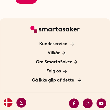
Kundeservice
Kontakt os
Vilkår
Information om cookies
Om SmartaSaker
Privatlivspolitik
Om os
Følg os
Handelsbetingelser
Vores historie
Opfindere
Gå ikke glip af dette!
Bæredygtighed
Gavekort
Butik i Stockholm
Bestsellers
Sidste chance