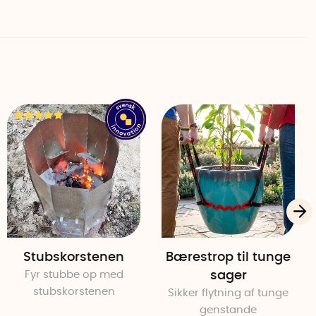
re, nakke og arm
betyder, at du ikke behøver at bøje dig så langt ned og
en, når du skovler. Du får også et lige håndled, hvilket
g underarm. Ved at udlede gruset lige bagud behøver du
n sidelæns, og ved at holde skovlen tæt på kroppen, mens
å musklerne og leddene i skuldre og nakke.
førte til en opfindelse
alene. Det lærte innovatør Peter Johanson, da han en
en i skateparken med sin femårige søn. Skaden var
få dage senere blev leveret tre tons grus til haven.
raditionel skovl, men med et gammelt jordrør lykkedes
fra sækkene til trillebøren på en ergonomisk måde, der
een til Skyfflalette var født, og med hjælp fra Almi og
Stubskorstenen
Bærestrop til tunge
l at udvikle prototyper af sin innovation. Skyfflalette
Fyr stubbe op med
sager
holdbart polyethylenplast.
stubskorstenen
Sikker flytning af tunge
genstande