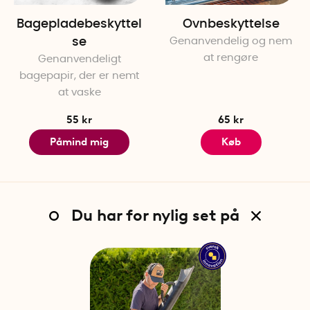
Bagepladebeskyttel
Ovnbeskyttelse
se
Genanvendelig og nem
at rengøre
Genanvendeligt
bagepapir, der er nemt
at vaske
55 kr
65 kr
Påmind mig
Køb
Du har for nylig set på