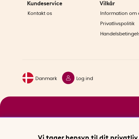
Kundeservice
Vilkår
Kontakt os
Information om 
Privatlivspolitik
Handelsbetingel
Danmark
Log ind
Vi tager hensyn til dit privatliv