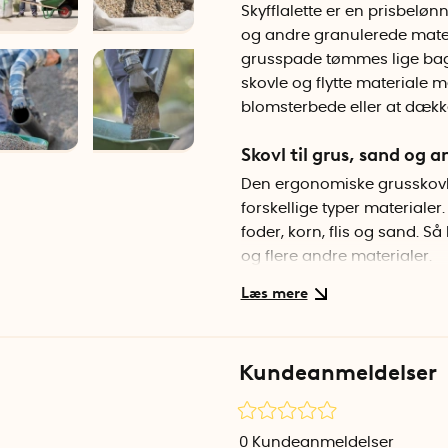
Skyfflalette er en prisbeløn
og andre granulerede mate
grusspade tømmes lige bagu
skovle og flytte materiale me
blomsterbede eller at dække
Skovl til grus, sand og 
Den ergonomiske grusskovl h
forskellige typer materialer.
foder, korn, flis og sand. S
og flere andre materialer.
Sådan bruger du Skyffla
Tag grusskovlen ved håndta
det forreste håndtag, og tøm
Kundeanmeldelser
justere vægten ved enten ku
røret.
0
Kundeanmeldelser