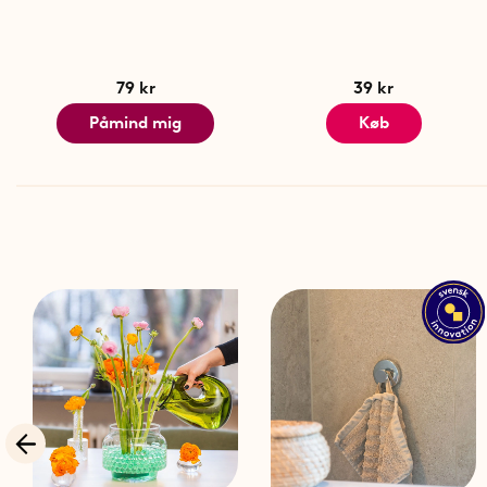
79 kr
39 kr
Påmind mig
Køb