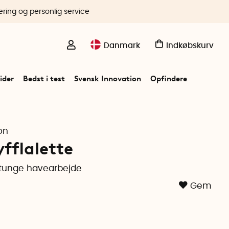
ering og personlig service
Danmark
Indkøbskurv
ider
Bedst i test
Svensk Innovation
Opfindere
on
fflalette
t tunge havearbejde
Gem