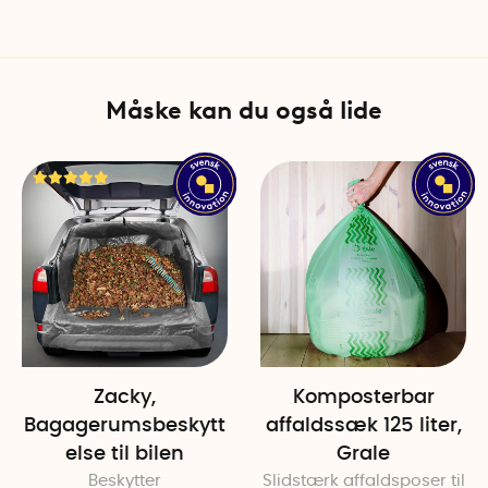
Skånsom mod ryg, skuld
Det lange forreste håndtag 
lettere kan afbalancere vægt
reducerer træthed i hånd o
Måske kan du også lide
heller ikke at dreje kroppe
du arbejder, skåner du ogs
Skateboard-ulykken, der 
En ulykke kommer sjældent 
dag kom til skade med rygg
yderst ubelejlig, da der kun 
Peter kunne ikke bruge en t
det Peter at skovle gruset 
skånede hans skadede ryg. Id
Zacky,
Komposterbar
Swerea IVF fik Peter hjælp ti
Bagagerumsbeskytt
affaldssæk 125 liter,
fremstilles nu i Sverige af 
else til bilen
Grale
Beskytter
Slidstærk affaldsposer til