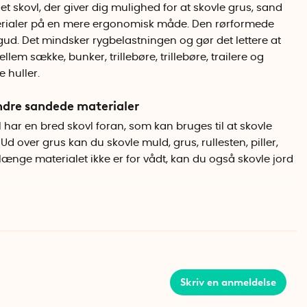
net skovl, der giver dig mulighed for at skovle grus, sand
rialer på en mere ergonomisk måde. Den rørformede
d. Det mindsker rygbelastningen og gør det lettere at
llem sække, bunker, trillebøre, trillebøre, trailere og
 huller.
andre sandede materialer
ar en bred skovl foran, som kan bruges til at skovle
 Ud over grus kan du skovle muld, grus, rullesten, piller,
å længe materialet ikke er for vådt, kan du også skovle jord
lette-grusskovlen
gene foran og bagpå, og skovl grus op med skovlen. Løft
 indholdet lige bagud i en sæk eller trillebør. Du kan
n at fylde spanden foran eller ved at skovle grus i hele
Skriv en anmeldelse