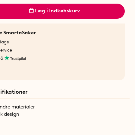
Læg i Indkøbskurv
ne SmartaSaker
rdage
service
på
ifikationer
 andre materialer
k design