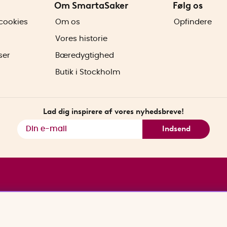
Om SmartaSaker
Følg os
cookies
Om os
Opfindere
Vores historie
ser
Bæredygtighed
Butik i Stockholm
Lad dig inspirere af vores nyhedsbreve!
Indsend