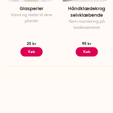
Glasperler
Håndklædekrog
Vand og støtte til dine
selvklæbende
planter
Nem montering på
badeværelset
25 kr
95 kr
Køb
Køb