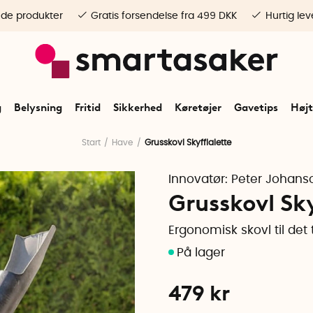
ede produkter
Gratis forsendelse fra 499 DKK
Hurtig lev
g
Belysning
Fritid
Sikkerhed
Køretøjer
Gavetips
Højt
Start
Have
Grusskovl Skyfflalette
Innovatør:
Peter Johans
Grusskovl Sky
Ergonomisk skovl til de
479
kr