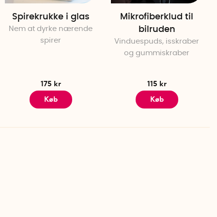
Spirekrukke i glas
Mikrofiberklud til
Nem at dyrke nærende
bilruden
spirer
Vinduespuds, isskraber
og gummiskraber
175 kr
115 kr
Køb
Køb