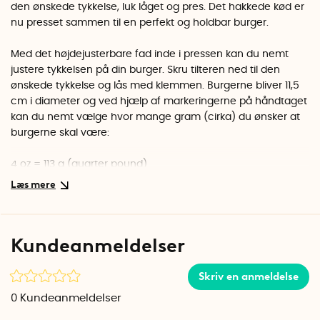
den ønskede tykkelse, luk låget og pres. Det hakkede kød er
nu presset sammen til en perfekt og holdbar burger.
Med det højdejusterbare fad inde i pressen kan du nemt
justere tykkelsen på din burger. Skru tilteren ned til den
ønskede tykkelse og lås med klemmen. Burgerne bliver 11,5
cm i diameter og ved hjælp af markeringerne på håndtaget
kan du nemt vælge hvor mange gram (cirka) du ønsker at
burgerne skal være:
4 oz = 113 g (quarter pound)
5.3 oz = 150 g (third pound)
8 oz = 220 g (half pound)
12 oz = 340 g (three quarter pound)
Kundeanmeldelser
For at få perfekte bunker af burgere på grillbordet, anbefaler
vi voksbehandlet papir som mellemlag. At lægge en liner i
bunden af burgerpresseren letter også arbejdet og
Skriv en anmeldelse
fremskynder presningen. Når burgeren er presset og klar,
0
Kundeanmeldelser
løfter du bare papiret ud med hamburgeren på og de er