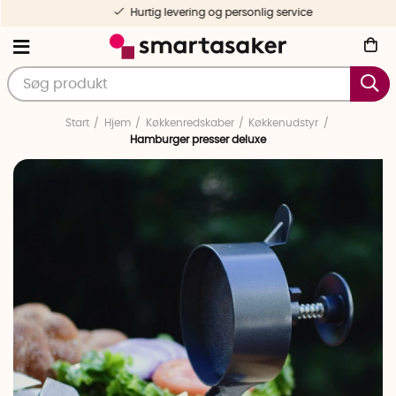
Hurtig levering og personlig service
Start
Hjem
Køkkenredskaber
Køkkenudstyr
Hamburger presser deluxe