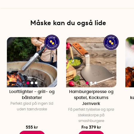
nemme at stable og opbevare.
Mellemlagspapir købes separat som tilbehør.
Burgerpressen må kun vaskes i hånden.
Måske kan du også lide
Looftlighter - grill- og
Hamburgerpresse og
bålstarter
spatel, Kockums
k
Perfekt glød på ingen tid
Jernverk
uden tændvaske
Få perfekt tykkelse og sprø
stekeskorpe på
smashburgere
555 kr
Fra 379 kr