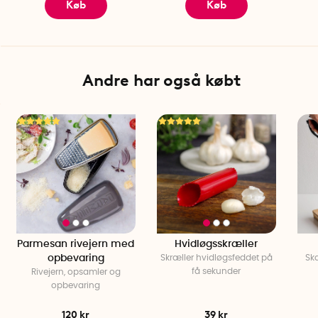
Køb
Køb
Andre har også købt
Parmesan rivejern med
Hvidløgsskræller
opbevaring
Skræller hvidløgsfeddet på
Skæ
få sekunder
Rivejern, opsamler og
opbevaring
120 kr
39 kr