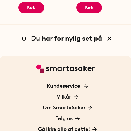
Køb
Køb
Du har for nylig set på
Kundeservice
Kontakt os
Vilkår
Information om cookies
Om SmartaSaker
Privatlivspolitik
Om os
Følg os
Handelsbetingelser
Vores historie
Opfindere
Gå ikke glip af dette!