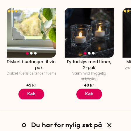
Diskret fluefanger til vinduer 2-
Fyrfadslys med timer,
Mi
pak
2-pak
Lys 
Diskret fluefælde fanger fluerne i vinduet
Varm hvid hyggelig
belysning
45 kr
40 kr
Køb
Køb
Du har for nylig set på