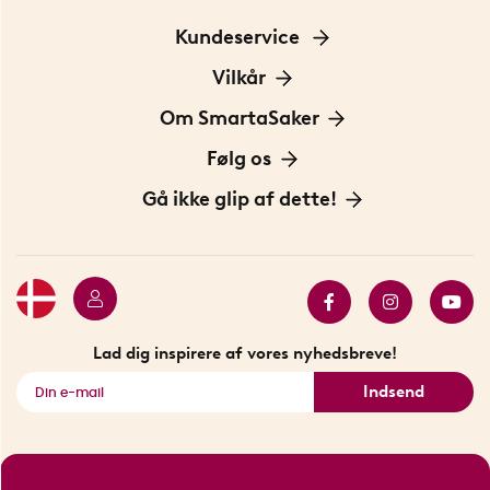
Kundeservice
Kontakt os
Vilkår
Information om cookies
Om SmartaSaker
Privatlivspolitik
Om os
Følg os
Handelsbetingelser
Vores historie
Opfindere
Gå ikke glip af dette!
Bæredygtighed
Gavekort
Butik i Stockholm
Bestsellers
Sidste chance
Se alle smarte produkter
Lad dig inspirere af vores nyhedsbreve!
Indsend