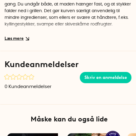
gang. Du undgår både, at maden hænger fast, og at stykker
falder ned i grillen. Det gør kurven særligt anvendelig til
mindre ingredienser, som ellers er svære at håndtere, f.eks.
kyllingestykker, svampe eller skiveskårne rodfrugter.
Velegnet til alle typer grill
Grillspydkurven er designet til at passe til de fleste typer grill,
uanset om du bruger en kulgrill, gasgrill eller elektrisk grill.
Dens kompakte størrelse gør den nem at placere på
Kundeanmeldelser
grillristen, mens dens længde gør, at du kan holde en sikker
afstand til varmen. Sørg dog for at undgå direkte
Skriv en anmeldelse
varmekontakt med håndtaget.
0
Kundeanmeldelser
Let at rengøre
Materialevalget af rustfrit stål af høj kvalitet gør spydkurven
både holdbar og nem at holde ren. Efter brug kan den
rengøres i opvaskemaskinen.
Måske kan du også lide
Perfekt gave til grillfans
Leder du efter en betænksom gave til en, der elsker at grille?