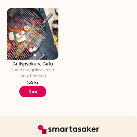
Grillspydkurv, Gefu
Rummelig grillkurv med
langt håndtag
155 kr
Køb