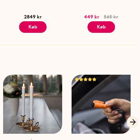
2849 kr
449 kr
565 kr
Køb
Køb