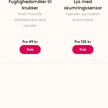
Fugtighedsmåler til
Lys med
krukker
skumringssensor
Viser hvornår
Tænder og slukker
potteplanten skal
automatisk
vandes
Fra 49 kr
Fra 125 kr
Køb
Køb