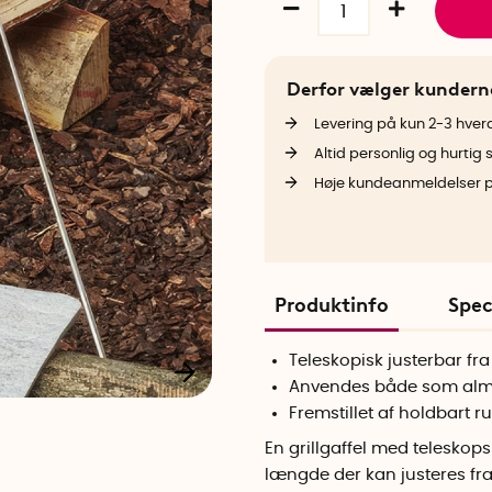
Derfor vælger kunder
Levering på kun 2-3 hve
Altid personlig og hurtig 
Høje kundeanmeldelser 
Produktinfo
Spec
Teleskopisk justerbar fr
Anvendes både som almind
Fremstillet af holdbart rus
En grillgaffel med telesk
længde der kan justeres fr