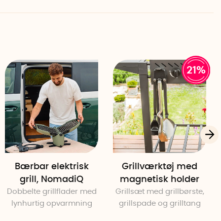
21%
Bærbar elektrisk
Grillværktøj med
grill, NomadiQ
magnetisk holder
Dobbelte grillflader med
Grillsæt med grillbørste,
lynhurtig opvarmning
grillspade og grilltang