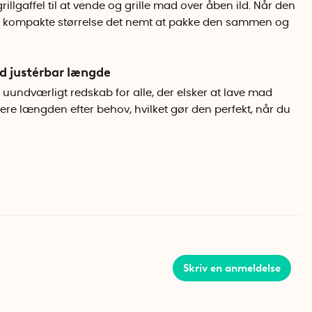
rillgaffel til at vende og grille mad over åben ild. Når den
s kompakte størrelse det nemt at pakke den sammen og
ed justérbar længde
r et uundværligt redskab for alle, der elsker at lave mad
re længden efter behov, hvilket gør den perfekt, når du
Skriv en anmeldelse