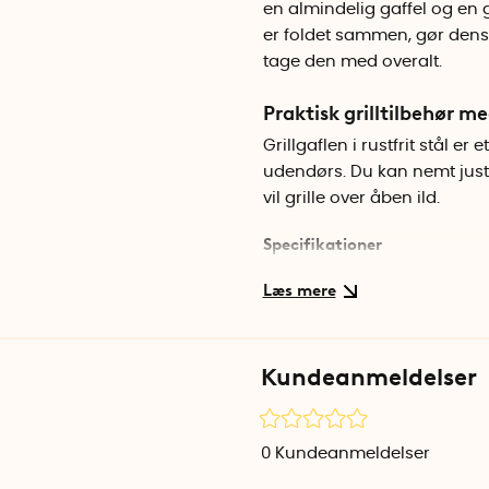
en almindelig gaffel og en g
er foldet sammen, gør den
tage den med overalt.
Praktisk grilltilbehør m
Grillgaflen i rustfrit stål e
udendørs. Du kan nemt juste
vil grille over åben ild.
Specifikationer
Materialw: Rustfrit stål
Længde: 22–55 cm
Antal pr. pakke: 1
Kundeanmeldelser
0
Kundeanmeldelser