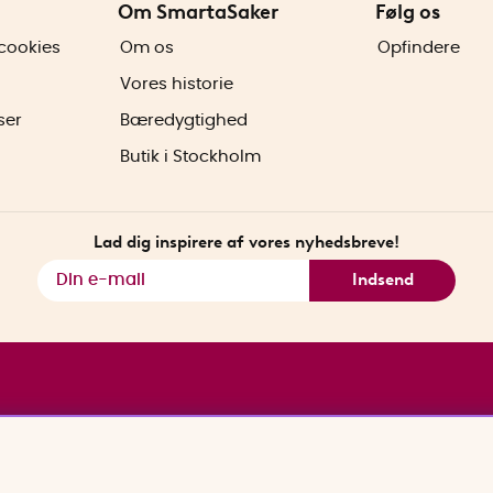
Om SmartaSaker
Følg os
cookies
Om os
Opfindere
Vores historie
ser
Bæredygtighed
Butik i Stockholm
Lad dig inspirere af vores nyhedsbreve!
Indsend