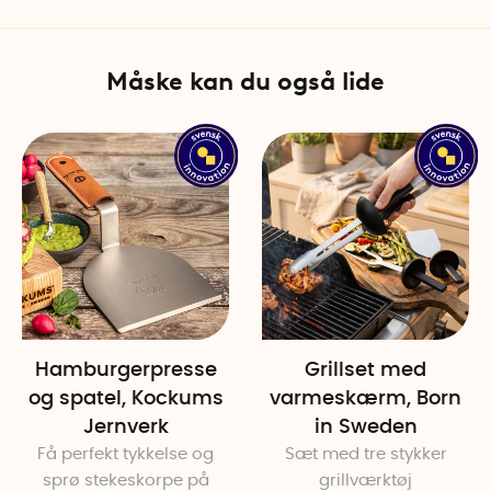
Måske kan du også lide
Hamburgerpresse
Grillset med
og spatel, Kockums
varmeskærm, Born
Jernverk
in Sweden
Få perfekt tykkelse og
Sæt med tre stykker
sprø stekeskorpe på
grillværktøj