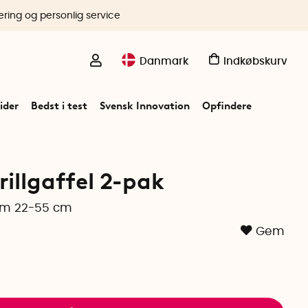
ering og personlig service
Danmark
Indkøbskurv
ider
Bedst i test
Svensk Innovation
Opfindere
rillgaffel 2-pak
em 22-55 cm
Gem