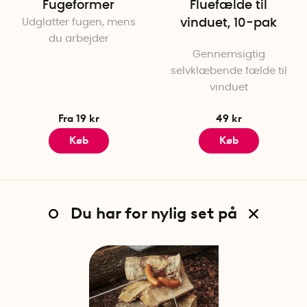
Fugeformer
Fluefælde til
Udglatter fugen, mens
vinduet, 10-pak
du arbejder
Gennemsigtig
selvklæbende fælde til
vinduet
Fra 19 kr
49 kr
Køb
Køb
Du har for nylig set på