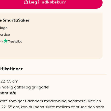
Læg i Indkøbskurv
ne SmartaSaker
rdage
service
på
ifikationer
a 22-55 cm
elig gaffel og grillgaffel
tfrit stål
opskaft, som gør udendørs madlavning nemmere. Med en
a 22-55 cm, kan du nemt skifte mellem at bruge den som