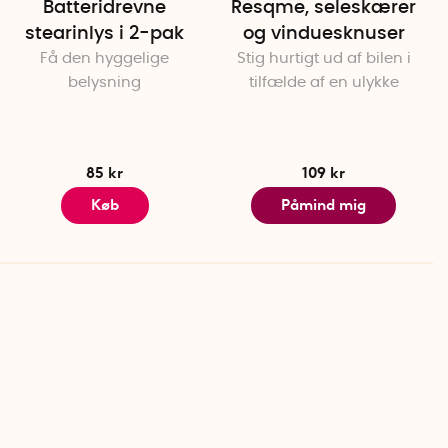
Batteridrevne
Resqme, seleskærer
stearinlys i 2-pak
og vinduesknuser
Få den hyggelige
Stig hurtigt ud af bilen i
belysning
tilfælde af en ulykke
85 kr
109 kr
Køb
Påmind mig