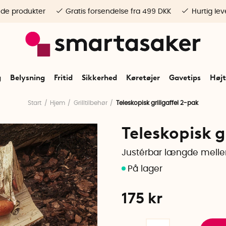
ede produkter
Gratis forsendelse fra 499 DKK
Hurtig lev
g
Belysning
Fritid
Sikkerhed
Køretøjer
Gavetips
Højt
Start
Hjem
Grilltilbehør
Teleskopisk grillgaffel 2-pak
Teleskopisk g
Justérbar længde mell
175
kr