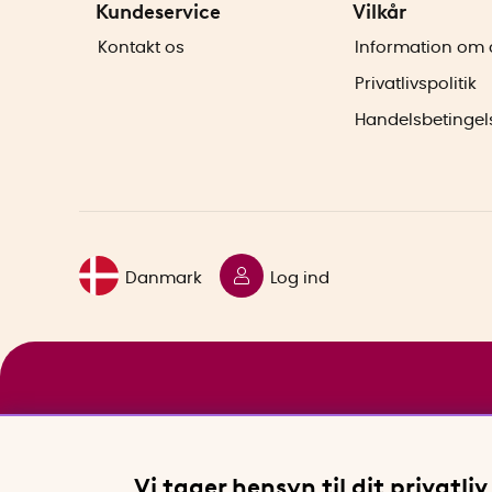
Kundeservice
Vilkår
Kontakt os
Information om 
Privatlivspolitik
Handelsbetingel
Danmark
Log ind
Vi tager hensyn til dit privatliv