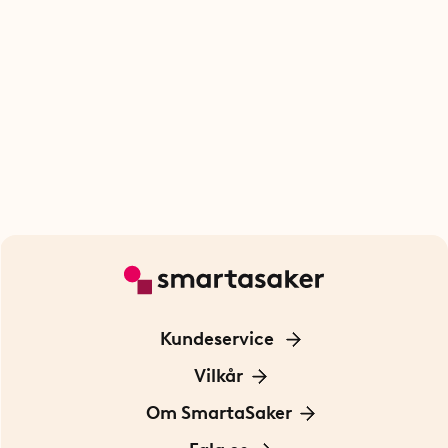
Kundeservice
Kontakt os
Vilkår
Information om cookies
Om SmartaSaker
Privatlivspolitik
Om os