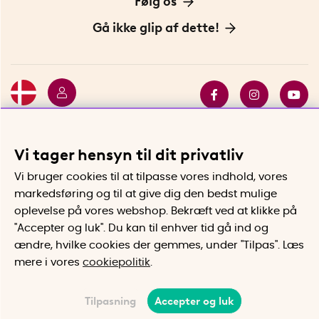
Følg os
Handelsbetingelser
Vores historie
Opfindere
Gå ikke glip af dette!
Bæredygtighed
Gavekort
Butik i Stockholm
Bestsellers
Sidste chance
Se alle smarte produkter
Lad dig inspirere af vores nyhedsbreve!
Vi tager hensyn til dit privatliv
Indsend
Vi bruger cookies til at tilpasse vores indhold, vores
markedsføring og til at give dig den bedst mulige
oplevelse på vores webshop. Bekræft ved at klikke på
"Accepter og luk". Du kan til enhver tid gå ind og
ændre, hvilke cookies der gemmes, under "Tilpas". Læs
mere i vores
cookiepolitik
.
Tilpasning
Accepter og luk