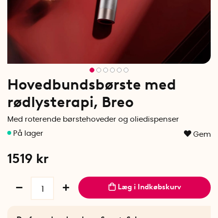
Hovedbundsbørste med
rødlysterapi, Breo
Med roterende børstehoveder og oliedispenser
Gem
1519
kr
Læg i Indkøbskurv