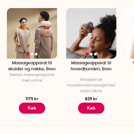
den tåler at blive brugt i bruseren. Det gør det nemt at
integrere hårbundspleje i din daglige hygiejrutine. Uanset
om håret er vådt eller tørt, fungerer børsten lige så godt –
uden at miste effektivitet.
Roterende børstehoved
Børsten er udstyret med hele 72 fleksible børstehoved, der
roterer i 360
grader
.
De cirkulære bevægelser stimulerer
hårsækkene, hvilket kan bidrage til øget blodcirkulation og
forbedret næringstilførsel til hårbunden.
Massageapparat til
Massageapparat til
skulder og nakke, Breo
hovedbunden, Breo
Genopladeligt batteri
Bærbar massageapparat
Hårbundsbørsten drives af et genopladeligt batteri, som
Afslappende
med varme
hovedbundsmassage med
giver op til 2,5 timers brug pr. opladning. Den oplades nemt
rødlys teknik
med den medfølgende micro USB-kabel, hvilket gør den
1175 kr
829 kr
perfekt til rejser eller brug på farten.
Køb
Køb
Nem at bruge, nem at rengøre
Med en vægt på kun 250 gram ligger børsten bekvemt i
hånden. Den kompakte design gør den smidig at bruge, selv
under længere behandlinger. Efter brug er det let at rengøre