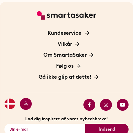
Kundeservice
Kontakt os
Vilkår
Information om cookies
Om SmartaSaker
Privatlivspolitik
Om os
Følg os
Handelsbetingelser
Vores historie
Opfindere
Gå ikke glip af dette!
Bæredygtighed
Gavekort
Butik i Stockholm
Bestsellers
Sidste chance
Se alle smarte produkter
Lad dig inspirere af vores nyhedsbreve!
Indsend