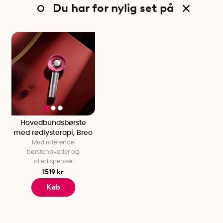
Du har for nylig set på
Hovedbundsbørste
med rødlysterapi, Breo
Med roterende
børstehoveder og
oliedispenser
1519 kr
Køb