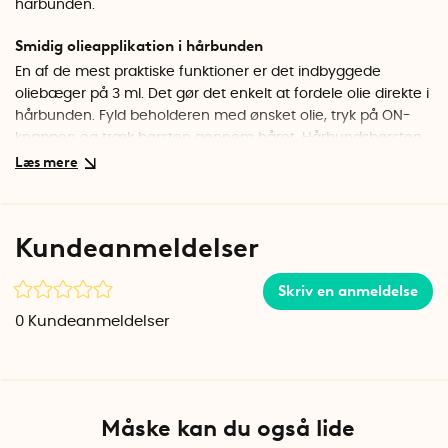
hårbunden.
Smidig olieapplikation i hårbunden
En af de mest praktiske funktioner er det indbyggede
oliebæger på 3 ml. Det gør det enkelt at fordele olie direkte i
hårbunden. Fyld beholderen med ønsket olie, tryk på ON-
knappen og træk børsten gennem håret. Hårbundsbørsten
fordeler olien jævnt mens børstehovedene roterer 360
grader
.
850 nm rødljusterapi
Kundeanmeldelser
Med integreret rødljus-teknologi på 850 nm får hårbunden
en skånsom men effektiv lysbehandling. Denne type lys har
Skriv en anmeldelse
vist sig at kunne stimulere cellefornyelsen og fremme
hårvæksten ved at øge blodgennemstrømningen i
0
Kundeanmeldelser
hårbunden. Rødljus-terapien fungerer bedst ved
regelmæssig brug over tid.
Vandtæt og brusersikker
Måske kan du også lide
Hårbundsbørsten er IPX7-klassificeret, hvilket betyder, at