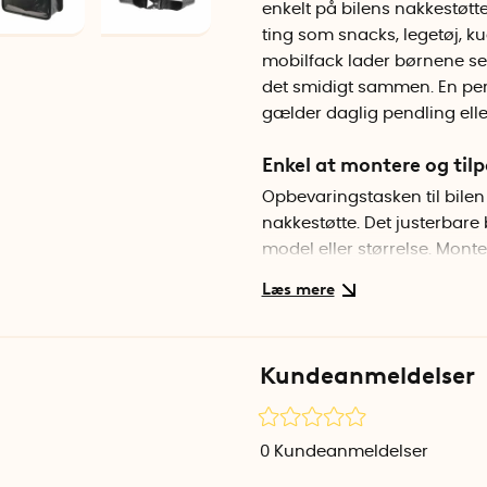
enkelt på bilens nakkestøtte
ting som snacks, legetøj, k
mobilfack lader børnene se f
det smidigt sammen. En perf
gælder daglig pendling eller
Enkel at montere og tilp
Opbevaringstasken til bile
nakkestøtte. Det justerbare 
model eller størrelse. Mont
Praktisk mobilficka
Den gennemskinnelige vinylf
mobilfack. Her kan du plac
Kundeanmeldelser
eller serier under bilrejsen 
Kompakt men rummeli
0
Kundeanmeldelser
På trods af sin kompakte stø