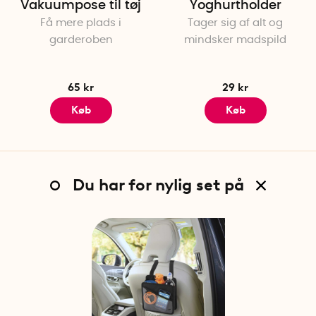
Vakuumpose til tøj
Yoghurtholder
Få mere plads i
Tager sig af alt og
garderoben
mindsker madspild
65 kr
29 kr
Køb
Køb
Du har for nylig set på