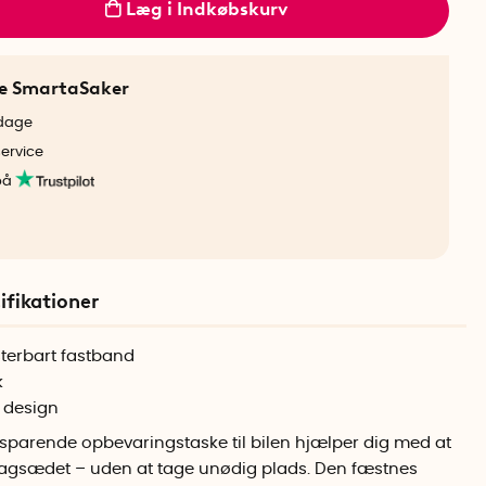
Læg i Indkøbskurv
ne SmartaSaker
rdage
service
på
ifikationer
terbart fastband
k
r design
parende opbevaringstaske til bilen hjælper dig med at
bagsædet – uden at tage unødig plads. Den fæstnes