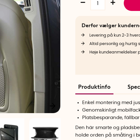
Derfor vælger kunder
Levering på kun 2-3 hve
Altid personlig og hurtig 
Høje kundeanmeldelser 
Produktinfo
Spec
Enkel montering med jus
Genomskinligt mobilfac
Platsbesparande, fällba
Den här smarte og pladsbes
holde orden på småting i 