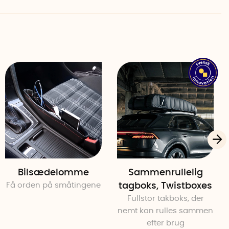
uglepenne, legetøj eller servietter. Den robuste bundplade
er, at tasken synker sammen, selv når den er tom.
 at tasken nemt kan foldes sammen.
bilen ikke anvendes, kan den nemt foldes sammen for at
den perfekt for dig, der ønsker adgang til ekstra
ke ønsker en fast installation i bilen.
cm
Bilsædelomme
Sammenrullelig
Få orden på småtingene
tagboks, Twistboxes
 cm (h), 17 (b)
Fullstor takboks, der
nemt kan rulles sammen
efter brug