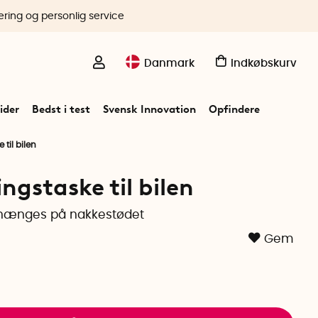
ering og personlig service
Danmark
Indkøbskurv
ider
Bedst i test
Svensk Innovation
Opfindere
 til bilen
ingstaske til bilen
hænges på nakkestødet
Gem