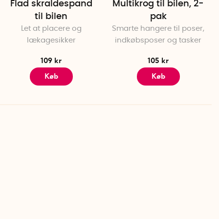
Flad skraldespand
Multikrog til bilen, 2-
til bilen
pak
Let at placere og
Smarte hangere til poser,
lækagesikker
indkøbsposer og tasker
109 kr
105 kr
Køb
Køb