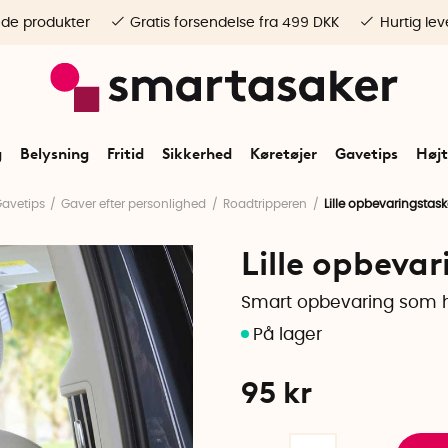
ede produkter
Gratis forsendelse fra 499 DKK
Hurtig lev
g
Belysning
Fritid
Sikkerhed
Køretøjer
Gavetips
Højt
avetips
Gaver efter personlighed
Roadtripperen
Lille opbevaringstaske
Lille opbevar
Smart opbevaring som 
95
kr