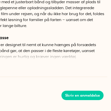
 med et justerbart bånd og tilbyder masser af plads til
uglepenne eller opladningssladden. Det integrerede
ilm under rejsen, og når du ikke har brug for det, foldes
ekt løsning for familier på farten – uanset om det
 lange bilture.
asse
n er designet til nemt at kunne hænges på forsædets
bånd gør, at den passer i de fleste køretøjer, uanset
eringen er hurtig og kræver ingen værktøj.
icka på forsiden fungerer som et enkelt og sikkert
ere en smartphone, så børnene i bagsædet kan se film
– uden at holde i telefonen.
Skriv en anmeldelse
g
rrelse giver opbevaringstasken masser af plads til alt fra