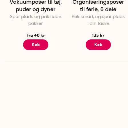
Vakuumposer til tøj,
Organiseringsposer
puder og dyner
til ferie, 6 dele
Spar plads og pak flade
Pak smart, og spar plads
pakker
i din taske
Fra 40 kr
135 kr
Køb
Køb