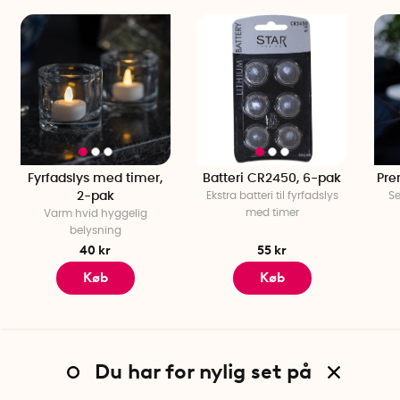
Fyrfadslys med timer,
Batteri CR2450, 6-pak
Pre
2-pak
Ekstra batteri til fyrfadslys
Se
med timer
Varm hvid hyggelig
belysning
40 kr
55 kr
Køb
Køb
Du har for nylig set på