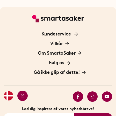
Kundeservice
Kontakt os
Vilkår
Information om cookies
Om SmartaSaker
Privatlivspolitik
Om os
Følg os
Handelsbetingelser
Vores historie
Opfindere
Gå ikke glip af dette!
Bæredygtighed
Gavekort
Butik i Stockholm
Bestsellers
Sidste chance
Se alle smarte produkter
Lad dig inspirere af vores nyhedsbreve!