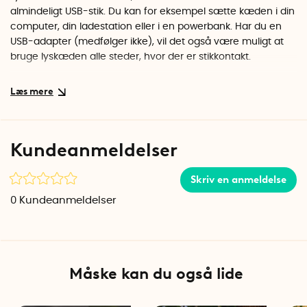
almindeligt USB-stik. Du kan for eksempel sætte kæden i din
computer, din ladestation eller i en powerbank. Har du en
USB-adapter (medfølger ikke), vil det også være muligt at
bruge lyskæden alle steder, hvor der er stikkontakt.
Vælg mellem forskellige lysfunktioner
Med ON/OFF-knappen på USB-stikket kan du vælge mellem
8 forskellige funktioner. Lyskæden kan blandt andet lyse
med forskellige hurtige og langsomme blink, et langsomt
Kundeanmeldelser
pulserende lys og med en konstant jævn glød.
Indbygget timerfunktion
Skriv en anmeldelse
Den indbyggede timerfunktion gør, at lyskæden lyser i 6
0
Kundeanmeldelser
timer og derefter slukkes i 18 timer. Lyssløjfen tænder
automatisk på samme tidspunkt hver dag.
100 lamper
Lyskædens 100 lys sidder med 5 cm mellemrum langs den
Måske kan du også lide
fem meter lange lysstreng. Strømkablet er 1 meter lang.
Lyskæden må kun bruges indendørs.