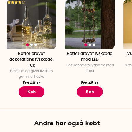
Specifikationer
Længde: 5 meter + 1 meter strømkabel
Strømforsyning: USB
Antal lamper: 100 stk.
Lampetype: LED
Batteridrevet
Batteridrevet lyskæde
Ly
dekorations lyskæde,
med LED
Tub
Flot udendørs lyskæde med
9 m
timer
Lyser op og giver liv til en
gammel flaske
Fra 40 kr
Fra 45 kr
Køb
Køb
Andre har også købt