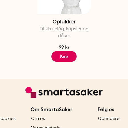
Oplukker
Til skruelåg, kapsler og
dåser
99 kr
Køb
Om SmartaSaker
Følg os
cookies
Om os
Opfindere