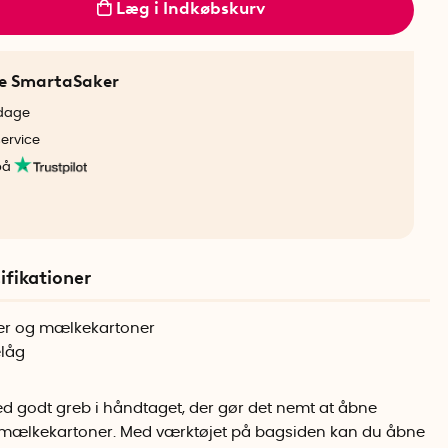
Læg i Indkøbskurv
ne SmartaSaker
rdage
service
på
ifikationer
sker og mælkekartoner
elåg
 godt greb i håndtaget, der gør det nemt at åbne
g mælkekartoner. Med værktøjet på bagsiden kan du åbne