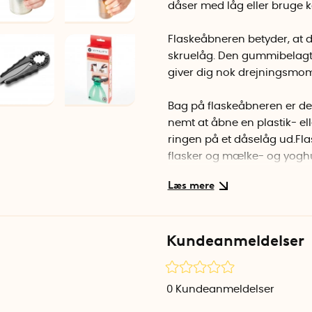
dåser med låg eller bruge ka
Flaskeåbneren betyder, at d
skruelåg. Den gummibelagte
giver dig nok drejningsmom
Bag på flaskeåbneren er de
nemt at åbne en plastik- eller
ringen på et dåselåg ud.Fl
flasker og mælke- og yoghu
kan dog teknisk set også gr
cm og 4 cm.
Specifikationer
Kundeanmeldelser
Længde: 15,5 cm
Bredde: 4,5 cm
Højde: 1 cm
0
Kundeanmeldelser
Vægt: 70 gram
Materiale: stål og TRP-plast