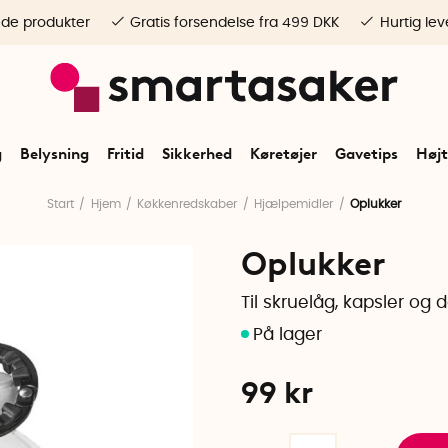
ede produkter
Gratis forsendelse fra 499 DKK
Hurtig lev
g
Belysning
Fritid
Sikkerhed
Køretøjer
Gavetips
Højt
Start
Hjem
Køkkenredskaber
Hjælpemidler
Oplukker
Oplukker
Til skruelåg, kapsler og 
99
kr