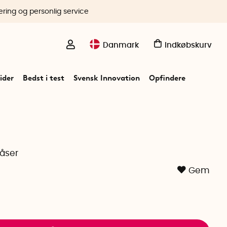
ering og personlig service
Danmark
Indkøbskurv
ider
Bedst i test
Svensk Innovation
Opfindere
dåser
Gem