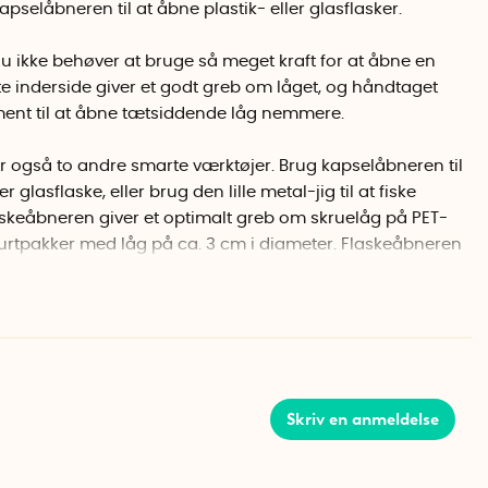
pselåbneren til at åbne plastik- eller glasflasker.
u ikke behøver at bruge så meget kraft for at åbne en
 inderside giver et godt greb om låget, og håndtaget
ent til at åbne tætsiddende låg nemmere.
r også to andre smarte værktøjer. Brug kapselåbneren til
 glasflaske, eller brug den lille metal-jig til at fiske
askeåbneren giver et optimalt greb om skruelåg på PET-
rtpakker med låg på ca. 3 cm i diameter. Flaskeåbneren
ibe fat i andre skruelåg med en diameter på mellem 2,3
Skriv en anmeldelse