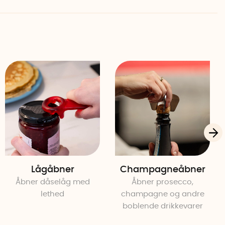
Lågåbner
Champagneåbner
Åbner dåselåg med
Åbner prosecco,
lethed
champagne og andre
boblende drikkevarer