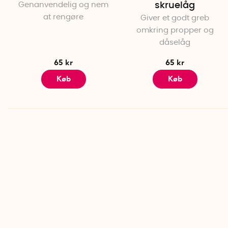
Genanvendelig og nem
skruelåg
at rengøre
Giver et godt greb
omkring propper og
dåselåg
65 kr
65 kr
Køb
Køb