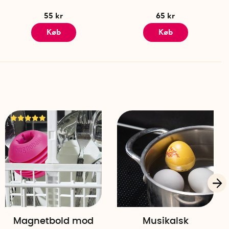
55 kr
65 kr
Køb
Køb
Magnetbold mod
Musikalsk