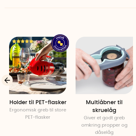
Holder til PET-flasker
Multiåbner til
Ergonomisk greb til store
skruelåg
PET-flasker
Giver et godt greb
omkring propper og
dåselåg