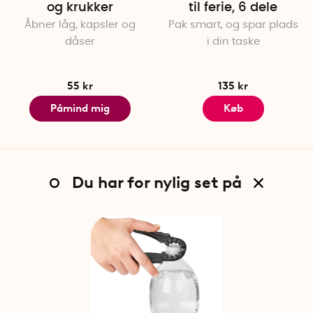
og krukker
til ferie, 6 dele
Åbner låg, kapsler og
Pak smart, og spar plads
dåser
i din taske
55 kr
135 kr
Påmind mig
Køb
Du har for nylig set på