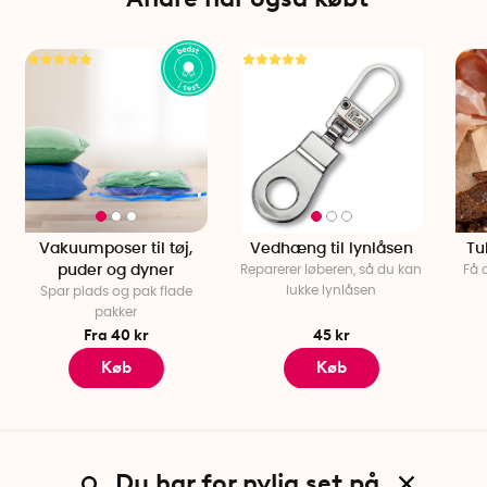
Vakuumposer til tøj,
Vedhæng til lynlåsen
Tu
puder og dyner
Reparerer løberen, så du kan
Få d
lukke lynlåsen
Spar plads og pak flade
pakker
Fra 40 kr
45 kr
Køb
Køb
Du har for nylig set på