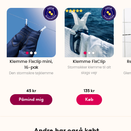
Højde: 28 cm
Antal pr. pakke: 1
Klemme Fixclip mini,
Klemme FixClip
R
16-pak
Stormsikker klemme til alt
slags vejr
Den stormsikre tøjklemme
Gle
45 kr
135 kr
Påmind mig
Køb
Andre har også købt