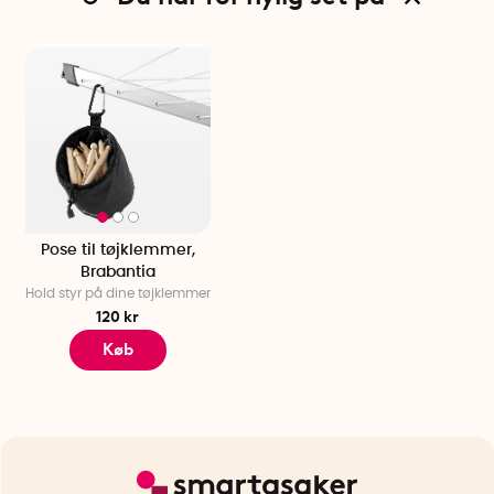
Pose til tøjklemmer,
Brabantia
Hold styr på dine tøjklemmer
120 kr
Køb