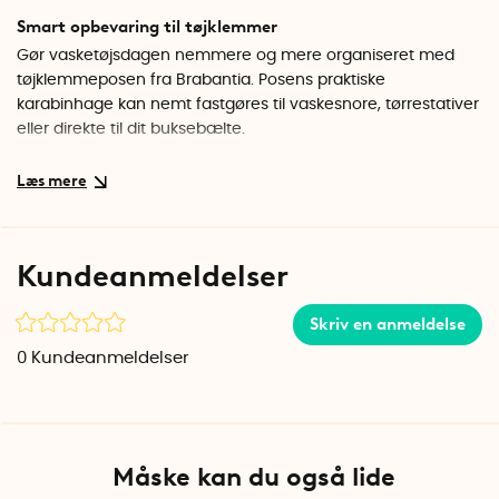
Smart opbevaring til tøjklemmer
Gør vasketøjsdagen nemmere og mere organiseret med
tøjklemmeposen fra Brabantia. Posens praktiske
karabinhage kan nemt fastgøres til vaskesnore, tørrestativer
eller direkte til dit buksebælte.
Holdbare materialer til vind og vejr
Brabantias pose til tøjklemmer er lavet af slidstærkt
polyester, der sikrer langvarig brug. Den praktiske åbning
med snoretræk holder dine tøjklemmer samlet og beskyttet
Kundeanmeldelser
mod snavs og støv. Posen er også udstyret med et drænhul
i bunden.
Skriv en anmeldelse
OBS! Tøjklemmer medfølger ikke.
0
Kundeanmeldelser
Specifikationer
Materiale: 100% polyester
Farve: Sort
Længde: 18 cm
Måske kan du også lide
Bredde: 17,5 cm