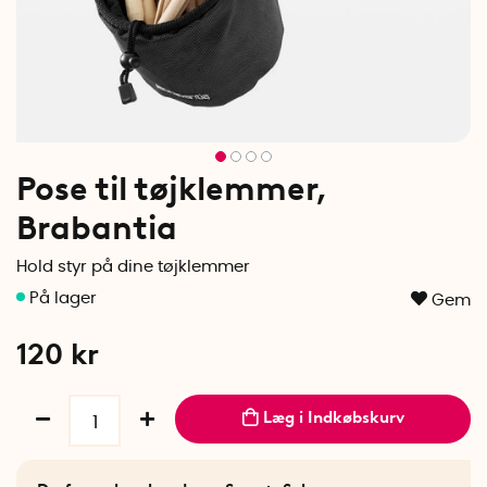
Pose til tøjklemmer,
Brabantia
Hold styr på dine tøjklemmer
Gem
120
kr
Læg i Indkøbskurv