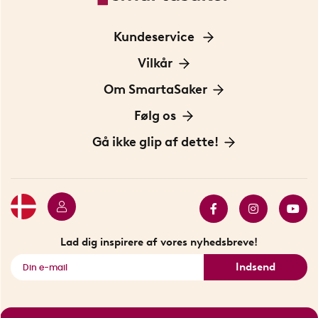
Kundeservice
Kontakt os
Vilkår
Information om cookies
Om SmartaSaker
Privatlivspolitik
Om os
Følg os
Handelsbetingelser
Vores historie
Opfindere
Gå ikke glip af dette!
Bæredygtighed
Gavekort
Butik i Stockholm
Bestsellers
Sidste chance
Se alle smarte produkter
Lad dig inspirere af vores nyhedsbreve!
Indsend