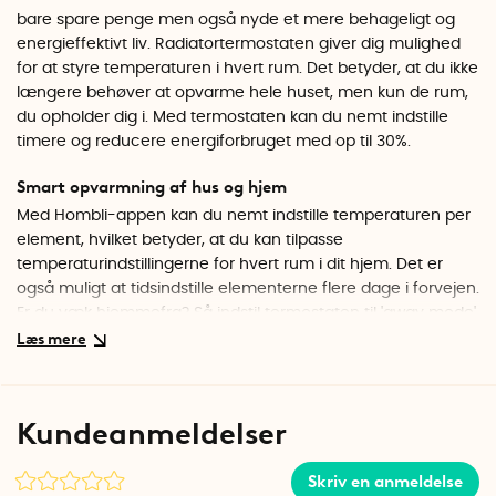
bare spare penge men også nyde et mere behageligt og
energieffektivt liv. Radiatortermostaten giver dig mulighed
for at styre temperaturen i hvert rum. Det betyder, at du ikke
længere behøver at opvarme hele huset, men kun de rum,
du opholder dig i. Med termostaten kan du nemt indstille
timere og reducere energiforbruget med op til 30%.
Smart opvarmning af hus og hjem
Med Hombli-appen kan du nemt indstille temperaturen per
element, hvilket betyder, at du kan tilpasse
temperaturindstillingerne for hvert rum i dit hjem. Det er
også muligt at tidsindstille elementerne flere dage i forvejen.
Er du væk hjemmefra? Så indstil termostaten til 'away mode'
for at holde temperaturen nede.
Registrerer automatisk åbne vinduer
Termostaten registrerer automatisk hurtige temperaturfald
Kundeanmeldelser
ved åbne vinduer eller døre og sætter automatisk
opvarmningen på pause for at forhindre unødvendigt
Skriv en anmeldelse
energiforbrug.