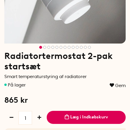
Radiatortermostat 2-pak
startsæt
Smart temperaturstyring af radiatorer
Gem
865
kr
Læg i Indkøbskurv