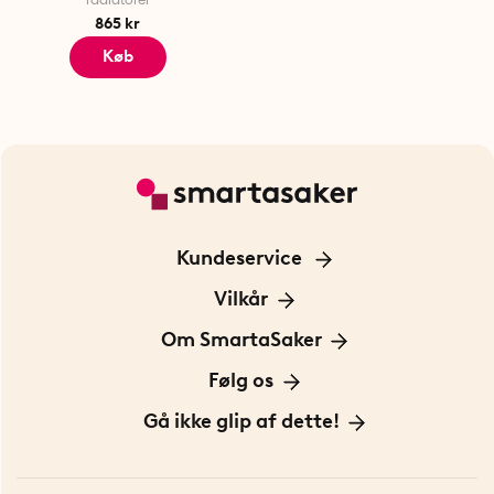
865 kr
Køb
Kundeservice
Kontakt os
Vilkår
Information om cookies
Om SmartaSaker
Privatlivspolitik
Om os
Følg os
Handelsbetingelser
Vores historie
Opfindere
Gå ikke glip af dette!
Bæredygtighed
Gavekort
Butik i Stockholm