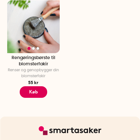
Rengøringsbørste til
blomsterfakir
Renser og genopbygger din
blomsterfakir
55 kr
Køb