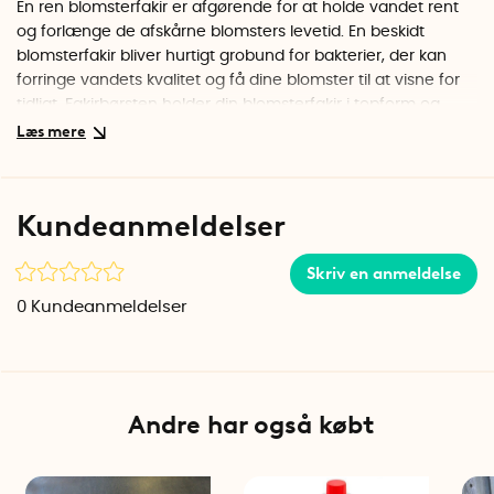
En ren blomsterfakir er afgørende for at holde vandet rent
og forlænge de afskårne blomsters levetid. En beskidt
blomsterfakir bliver hurtigt grobund for bakterier, der kan
forringe vandets kvalitet og få dine blomster til at visne for
tidligt. Fakirbørsten holder din blomsterfakir i topform og
sikrer et længere og sundere liv for dine blomster.
Gendan fakirens glans
Udover at rense fakirens pigge fungerer børsten perfekt til at
Kundeanmeldelser
genskabe glans i metalunderlaget.
Skriv en anmeldelse
Klik her for at komme til blomsterfakirringen
.
0
Kundeanmeldelser
Specifikationer
Materiale: Metal, træ
Farve: Lys træfarve, metal
Vægt: 18 g
Længde: 11,5 cm
Andre har også købt
Bredde: 1,7 cm
Bredde metalpigge: 3,3 cm
Højde: 1,6 cm