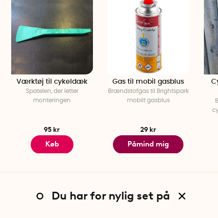
Antal pr. pakke: 1
Værktøj til cykeldæk
Gas til mobil gasblus
Cy
Spatelen, der letter
Brændstofgas til Brightspark
monteringen
mobilt gasblus
cy
95 kr
29 kr
Køb
Påmind mig
Du har for nylig set på