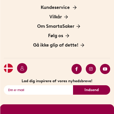
Kundeservice
Kontakt os
Vilkår
Information om cookies
Om SmartaSaker
Privatlivspolitik
Om os
Følg os
Handelsbetingelser
Vores historie
Opfindere
Gå ikke glip af dette!
Bæredygtighed
Gavekort
Butik i Stockholm
Bestsellers
Sidste chance
Se alle smarte produkter
Lad dig inspirere af vores nyhedsbreve!
Indsend