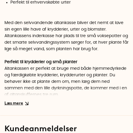
Perfekt til erhvervskøbte urter
Med den selvvandende altankasse bliver det nemt at lave
sin egen lille have af krydderier, urter og blomster.
Altankassens inderkasse har plads til tre små voksepotter og
det smarte selvvandingssystem sørger for, at hver plante får
lige så meget vand, som planten har brug for.
Perfekt til krydderier og små planter
Altankassen er perfekt at bruge med både hjemmedyrkede
og færdigkøbte krydderier, krydderurter og planter. Du
behøver ikke at plante dem om, men læg dem ned
sammen med den lille dyrkningspotte, de kommer med i en
af altanskuffernes tre rum.
Smart selvvanding
Selvvandingssystemet består af et indbygget vandreservoir
og tre selvvandingssnore, der sikrer, at dine planter får den
Kundeanmeldelser
rigtige mængde vand. Sæt de selvvandende snore i bunden