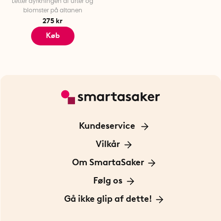
Letter dyrkningen af urter og
blomster på altanen
275 kr
Køb
Kundeservice
Kontakt os
Vilkår
Information om cookies
Om SmartaSaker
Privatlivspolitik
Om os
Følg os
Handelsbetingelser
Vores historie
Opfindere
Gå ikke glip af dette!
Bæredygtighed
Gavekort