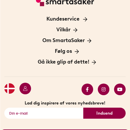
Kundeservice
Kontakt os
Vilkår
Information om cookies
Om SmartaSaker
Privatlivspolitik
Om os
Følg os
Handelsbetingelser
Vores historie
Opfindere
Gå ikke glip af dette!
Bæredygtighed
Gavekort
Butik i Stockholm
Bestsellers
Sidste chance
Se alle smarte produkter
Lad dig inspirere af vores nyhedsbreve!
Indsend