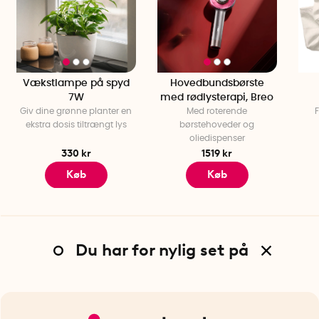
Vækstlampe på spyd
Hovedbundsbørste
7W
med rødlysterapi, Breo
Giv dine grønne planter en
Med roterende
F
ekstra dosis tiltrængt lys
børstehoveder og
oliedispenser
330 kr
1519 kr
Køb
Køb
Du har for nylig set på