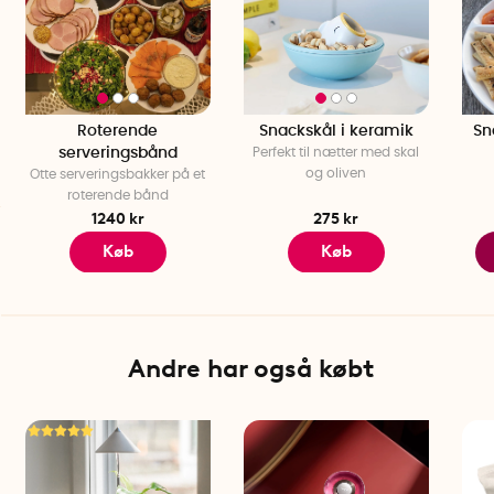
Roterende
Snackskål i keramik
Sn
serveringsbånd
Perfekt til nætter med skal
og oliven
Otte serveringsbakker på et
roterende bånd
1240 kr
275 kr
Køb
Køb
Andre har også købt