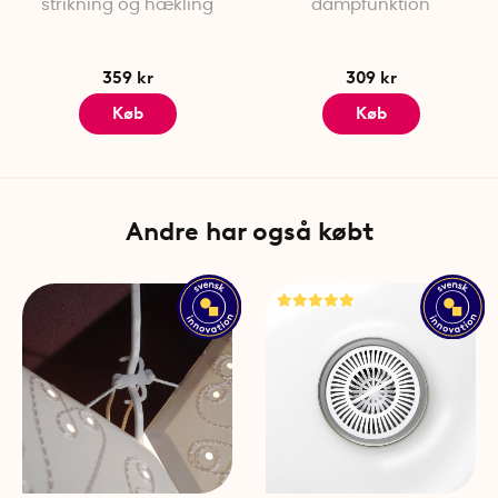
strikning og hækling
dampfunktion
359 kr
309 kr
Køb
Køb
Andre har også købt