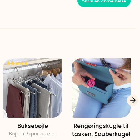
Skriv en anmeldelse
, rød, pink, hvid, sort, grøn, grå og brun.
cm
Buksebøjle
Rengøringskugle til
Bøjle til 5 par bukser
tasken, Sauberkugel