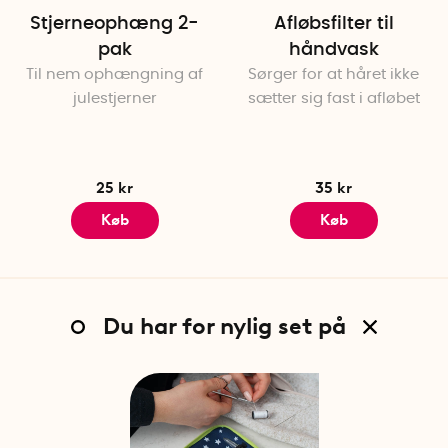
Stjerneophæng 2-
Afløbsfilter til
pak
håndvask
Til nem ophængning af
Sørger for at håret ikke
julestjerner
sætter sig fast i afløbet
25 kr
35 kr
Køb
Køb
Du har for nylig set på