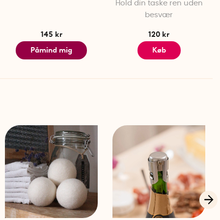
Hold din taske ren uden
besvær
145 kr
120 kr
Påmind mig
Køb