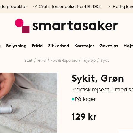
ede produkter
Gratis forsendelse fra 499 DKK
Hurtig lev
g
Belysning
Fritid
Sikkerhed
Køretøjer
Gavetips
Højt
Start
Fritid
Fixe & Reparere
Tøjpleje
Sykit
Sykit, Grøn
Praktisk rejseetui med s
129
kr