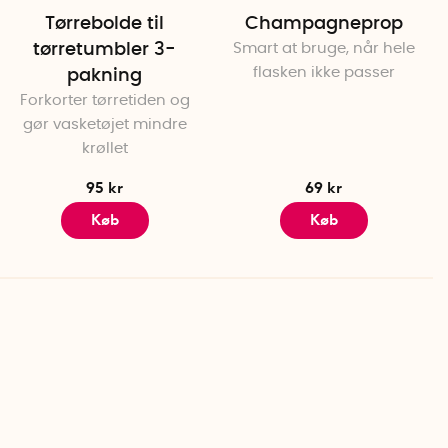
Tørrebolde til
Champagneprop
tørretumbler 3-
Smart at bruge, når hele
flasken ikke passer
pakning
Forkorter tørretiden og
gør vasketøjet mindre
krøllet
95 kr
69 kr
Køb
Køb