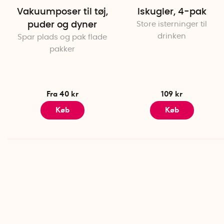
Vakuumposer til tøj,
Iskugler, 4-pak
puder og dyner
Store isterninger til
drinken
Spar plads og pak flade
pakker
Fra 40 kr
109 kr
Køb
Køb