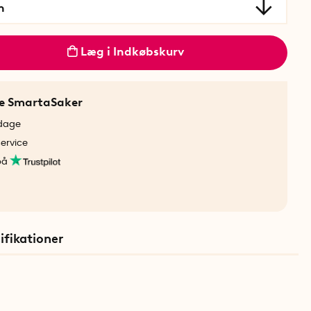
n
Læg i Indkøbskurv
ne SmartaSaker
rdage
service
på
ifikationer