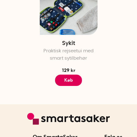
Sykit
Praktisk rejseetui med
smart sytilbehør
129 kr
Køb
Om SmartaSaker
Følg os