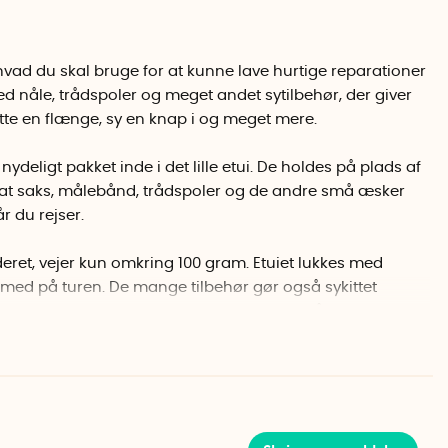
 hvad du skal bruge for at kunne lave hurtige reparationer
 med nåle, trådspoler og meget andet sytilbehør, der giver
tte en flænge, sy en knap i og meget mere.
ydeligt pakket inde i det lille etui. De holdes på plads af
, at saks, målebånd, trådspoler og de andre små æsker
r du rejser.
deret, vejer kun omkring 100 gram. Etuiet lukkes med
e med på turen. De mange tilbehør gør også sykittet
 og er et godt basissæt til hverdagens småreparationer
ler.
, 1 fingerbøl, 1 saksekniv, 1 nåletråder, 3 små påsyede
 sikkerhedsnåle, 20 knappenåle, 25 synåle i forskellige