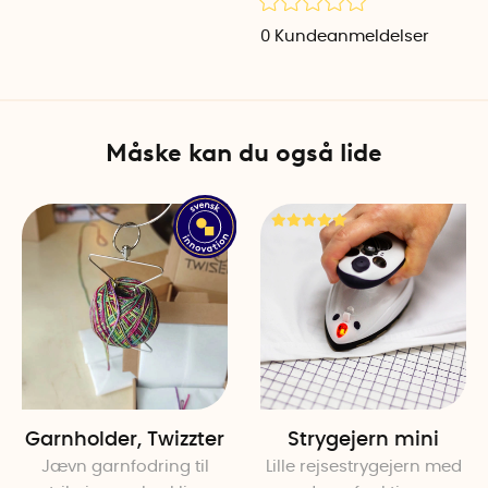
længder og 8 garnruller i blå
0
Kundeanmeldelser
Med etui: 11 cm x 12 cm x 3 
Materiale: Bomuld (denim)
Måske kan du også lide
Garnholder, Twizzter
Strygejern mini
Jævn garnfodring til
Lille rejsestrygejern med