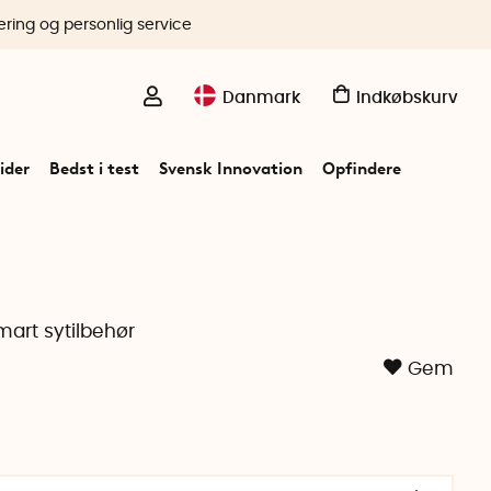
ering og personlig service
Danmark
Indkøbskurv
ider
Bedst i test
Svensk Innovation
Opfindere
mart sytilbehør
Gem