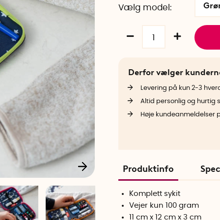
Grø
Vælg model
Derfor vælger kunder
Levering på kun 2-3 hve
Altid personlig og hurtig 
Høje kundeanmeldelser 
Produktinfo
Spec
Komplett sykit
Vejer kun 100 gram
11 cm x 12 cm x 3 cm