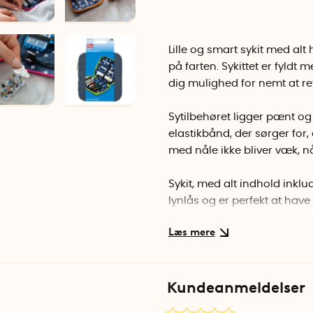
Lille og smart sykit med alt
på farten. Sykittet er fyldt
dig mulighed for nemt at re
Sytilbehøret ligger pænt og n
elastikbånd, der sørger for
med nåle ikke bliver væk, nå
Sykit, med alt indhold inklu
lynlås og er perfekt at hav
praktisk at have derhjemme
af tøj, tasker og andre teksti
Sykittet indeholder:
Kundeanmeldelser
1 saks, 1 målebånd på 150 cm
knapper, 6 hvide knapper, 6