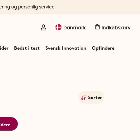
ering og personlig service
Danmark
Indkøbskurv
ider
Bedst i test
Svensk Innovation
Opfindere
Sorter
Mest populære
Navn A-Ø
ldere
Navn Ø-A
Laveste pris