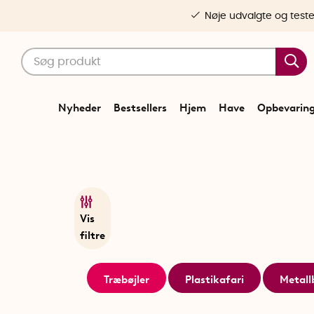
Nøje udvalgte og test
Nyheder
Bestsellers
Hjem
Have
Opbevarin
Vis
filtre
Træbøjler
Plastikafari
Metall