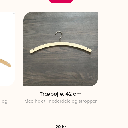
Træbøjle, 42 cm
e og
Med hak til nederdele og stropper
20 kr