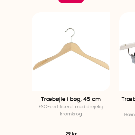
Træbøjle i bøg, 45 cm
Træb
FSC-certificeret med drejelig
kromkrog
Hæng
29 kr