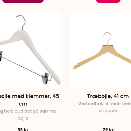
øjle med klemmer, 45
Træbøjle, 41 cm
cm
Med indhak til nederdel
stropper
 hele outfittet på samme
bøjle
35 kr
29 kr