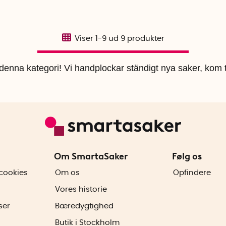
Viser
1-9
ud
9
produkter
i denna kategori! Vi handplockar ständigt nya saker, kom t
Om SmartaSaker
Følg os
cookies
Om os
Opfindere
Vores historie
ser
Bæredygtighed
Butik i Stockholm