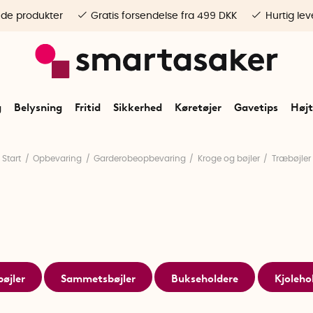
ede produkter
Gratis forsendelse fra 499 DKK
Hurtig lev
g
Belysning
Fritid
Sikkerhed
Køretøjer
Gavetips
Højt
Start
Opbevaring
Garderobeopbevaring
Kroge og bøjler
Træbøjler
bøjler
Sammetsbøjler
Bukseholdere
Kjoleho