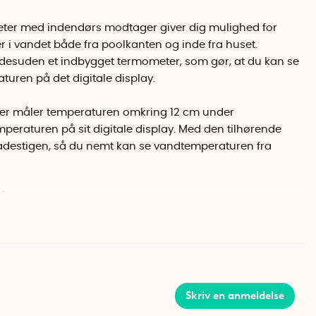
eter med indendørs modtager giver dig mulighed for
er i vandet både fra poolkanten og inde fra huset.
esuden et indbygget termometer, som gør, at du kan se
uren på det digitale display.
er måler temperaturen omkring 12 cm under
peraturen på sit digitale display. Med den tilhørende
badestigen, så du nemt kan se vandtemperaturen fra
dløst temperaturen til den lille indendørs modtager.
eter, og det lille masteikon på indendørsmodtageren
n er for pooltermometeret.
dendørsmodtageren kan du se den højeste og laveste
sen og skifte mellem Celsius og Fahrenheit.
Skriv en anmeldelse
den mellem Celsius og Fahrenheit.