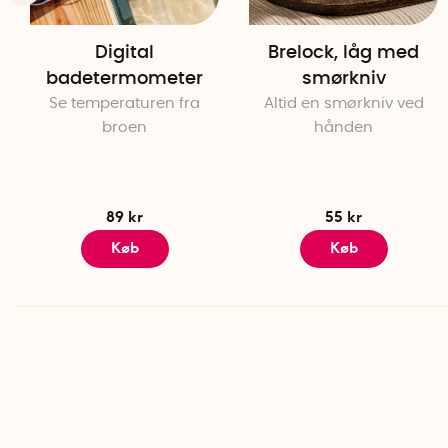
Digital
Brelock, låg med
badetermometer
smørkniv
Se temperaturen fra
Altid en smørkniv ved
broen
hånden
89 kr
55 kr
Køb
Køb