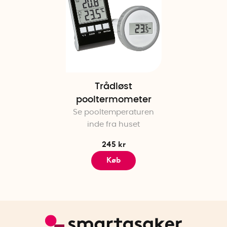
Trådløst
pooltermometer
Se pooltemperaturen
inde fra huset
245 kr
Køb