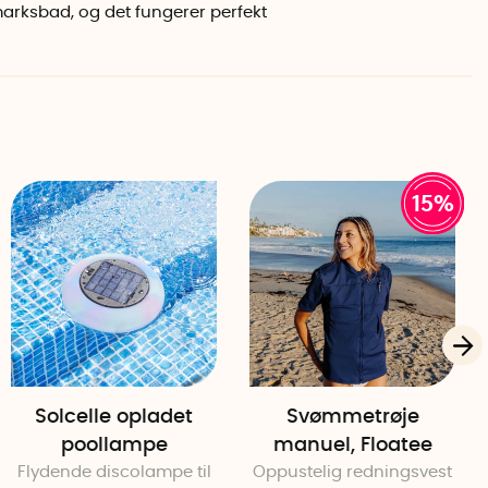
 (købes separat)
dmarksbad, og det fungerer perfekt
15%
Solcelle opladet
Svømmetrøje
poollampe
manuel, Floatee
Flydende discolampe til
Oppustelig redningsvest