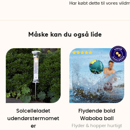
Batteri: 2 x 2 AAA-batterier
Har købt dette til vores vil
Frekvens: 433MHz
Manual på engelsk
Måske kan du også lide
Solcelleladet
Flydende bold
udendørstermomet
Waboba ball
er
Flyder & hopper hurtigt