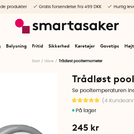
ede produkter
Gratis forsendelse fra 499 DKK
Hurtig lev
g
Belysning
Fritid
Sikkerhed
Køretøjer
Gavetips
Højt
Start
Have
Trådløst pooltermometer
Trådløst po
Se pooltemperaturen ind
(4
Kundeanm
245
kr