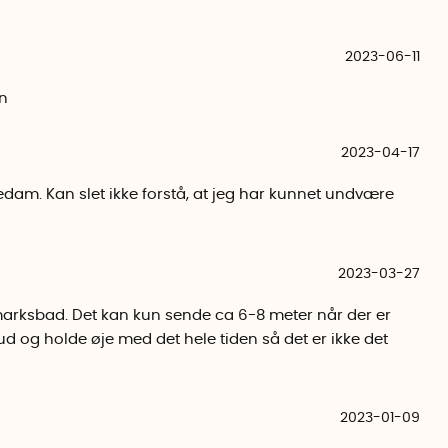
 og højeste målte temperatur, siden hukommelsen sidst
2023-06-11
x-hukommelsen.
. Nyttigt, hvis modtageren opsnapper modtagelsen fra
en
der er inden for rækkevidde.
2023-04-17
den indendørs modtager drives af 2 AAA-batterier
edam. Kan slet ikke forstå, at jeg har kunnet undvære
ør kun bruges i bassiner og i ferskvandssøer. Husk, at
indringer kan begrænse rækkevidden.
2023-03-27
ermometer: -20 ° C til + 60 ° C
ldmarksbad. Det kan kun sende ca 6-8 meter når der er
ørs termometer: -10 til + 60 ° C
 ud og holde øje med det hele tiden så det er ikke det
14,5 cm, diameter 3-8 cm
2023-01-09
 9,5 cm x 7 cm x 2 cm