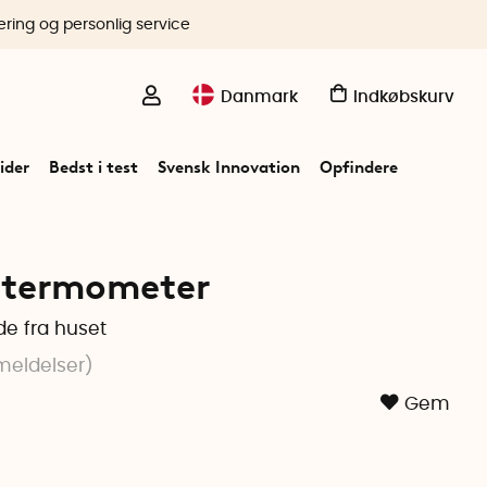
ering og personlig service
Danmark
Indkøbskurv
ider
Bedst i test
Svensk Innovation
Opfindere
oltermometer
e fra huset
eldelser
)
Gem