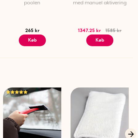
poolen
med manuel aktivering
265 kr
1347.25 kr
1585 kr
Køb
Køb