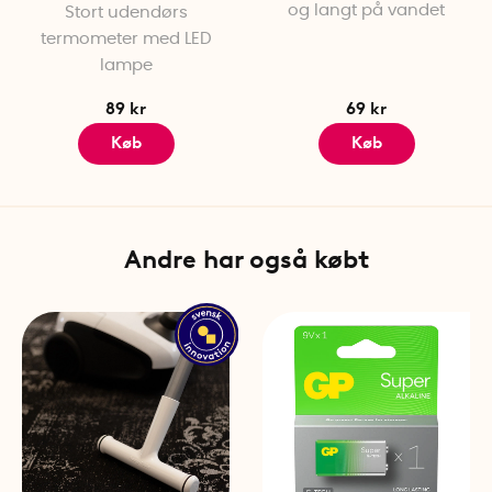
og langt på vandet
Stort udendørs
termometer med LED
lampe
89 kr
69 kr
Køb
Køb
Andre har også købt