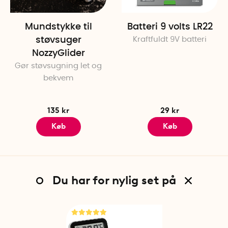
Mundstykke til
Batteri 9 volts LR22
støvsuger
Kraftfuldt 9V batteri
NozzyGlider
Gør støvsugning let og
bekvem
135 kr
29 kr
Køb
Køb
Du har for nylig set på