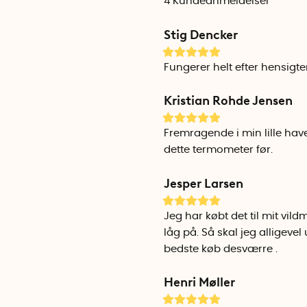
4
Kundeanmeldelser
Min/Max: Viser den laveste
Stig Dencker
blev nulstillet.
Clear: Gendanner Min/Ma
CH: Skifter mellem kanaler
Fungerer helt efter hensigt
flere lignende termometre, 
Kristian Rohde Jensen
Både pooltermometeret og 
(købes separat).
Fremragende i min lille hav
dette termometer før.
BEMÆRK! Pooltermometeret b
tykke vægge og andre forh
Jesper Larsen
Min / Max temperatur pool t
Jeg har købt det til mit vi
Min / Max temperatur indend
låg på. Så skal jeg alligevel
Nøjagtighed: ± 1 °C
bedste køb desværre .
Mål pooltermometer: Højde 
Henri Møller
Mål på indendørs modtager: