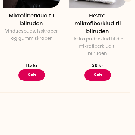
Mikrofiberklud til
Ekstra
bilruden
mikrofiberklud til
Vinduespuds, isskraber
bilruden
og gummiskraber
Ekstra pudseklud til din
mikrofiberklud til
bilruden
115 kr
20 kr
Køb
Køb