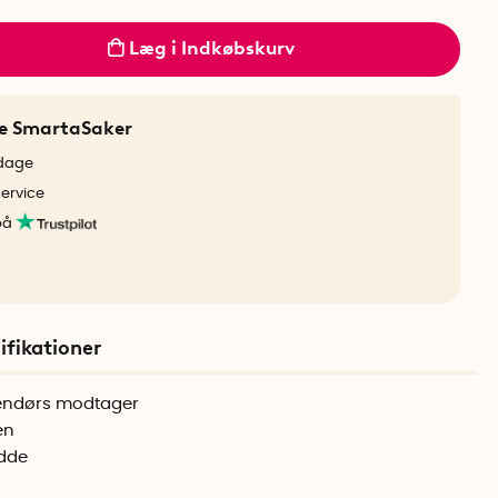
Læg i Indkøbskurv
ne SmartaSaker
rdage
service
på
ifikationer
endørs modtager
en
idde