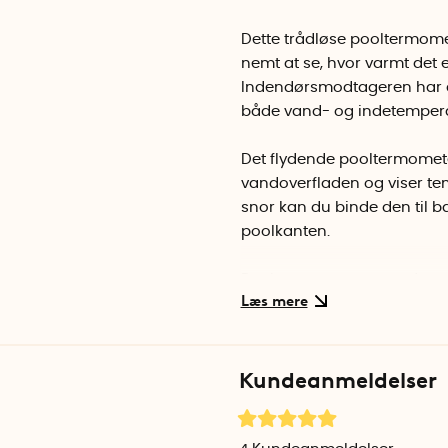
Dette trådløse pooltermom
nemt at se, hvor varmt det 
Indendørsmodtageren har d
både vand- og indetemperat
Det flydende pooltermomet
vandoverfladen og viser tem
snor kan du binde den til 
poolkanten.
Pooltermometeret sender trå
Rækkevidden er op til 60 m
viser, hvor god modtagelse
Kundeanmeldelser
Med de fire knapper på in
temperatur, rydde hukommel
C/F: Ændrer visningstilstan