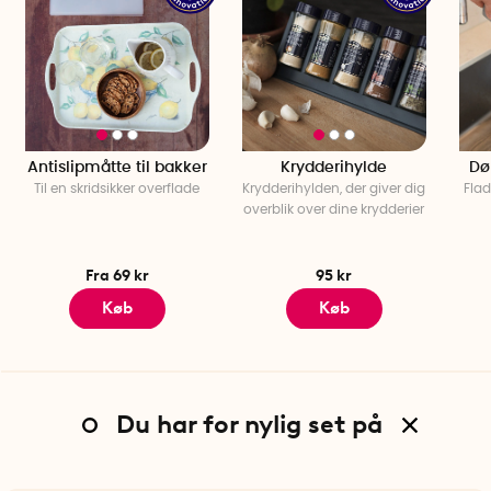
Antislipmåtte til bakker
Krydderihylde
Dør
Til en skridsikker overflade
Krydderihylden, der giver dig
Flad
overblik over dine krydderier
Fra 69 kr
95 kr
Køb
Køb
Du har for nylig set på