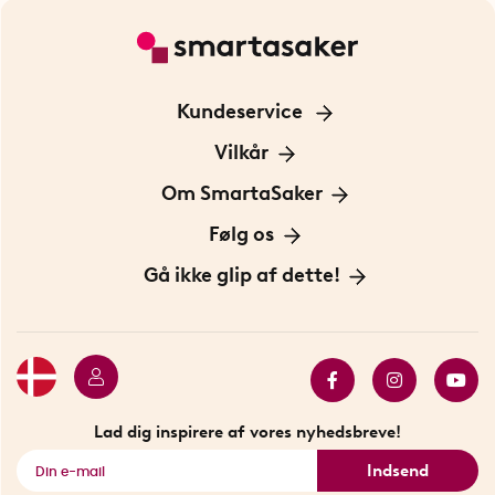
Kundeservice
Kontakt os
Vilkår
Information om cookies
Om SmartaSaker
Privatlivspolitik
Om os
Følg os
Handelsbetingelser
Vores historie
Opfindere
Gå ikke glip af dette!
Bæredygtighed
Gavekort
Butik i Stockholm
Bestsellers
Sidste chance
Se alle smarte produkter
Lad dig inspirere af vores nyhedsbreve!
Indsend