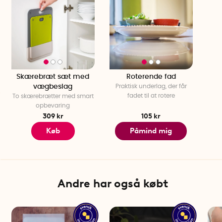
Design: Joseph Joseph
Skærebræt sæt med
Roterende fad
vægbeslag
Praktisk underlag, der får
fadet til at rotere
To skærebrætter med smart
opbevaring
309 kr
105 kr
Køb
Påmind mig
Andre har også købt