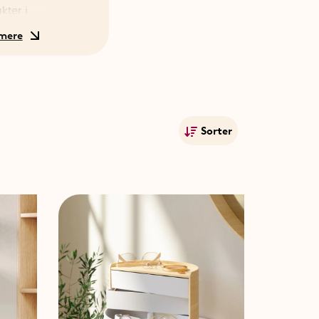
kter i
Sorter
Mest populære
Navn A-Ø
Navn Ø-A
Laveste pris
Højeste pris
Publiceringsdato