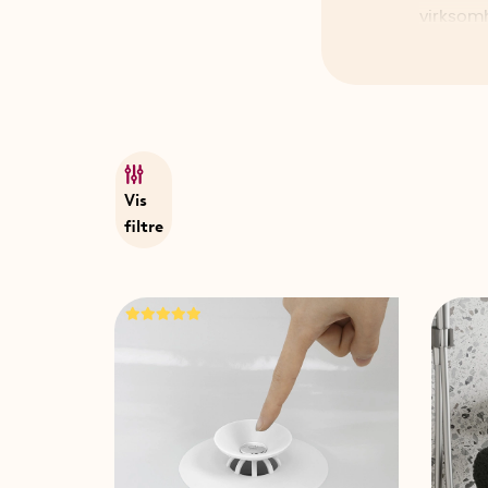
virksomh
over 120
internati
dagligd
Vis
filtre