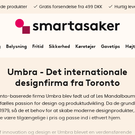
ede produkter
Gratis forsendelse fra 499 DKK
Hurtig lev
g
Belysning
Fritid
Sikkerhed
Køretøjer
Gavetips
Højt
Umbra - Det internationale
designfirma fra Toronto
onto-baserede firma Umbra blev født ud af Les Mandalbaum
fælles passion for design og produktudvikling. Da de grun
1979, så de et behov for at skabe moderne designprodukter,
le være tilgængelige i pris og passe ind i ethvert hjem.
f innovation og design er Umbra blevet en verdensførende