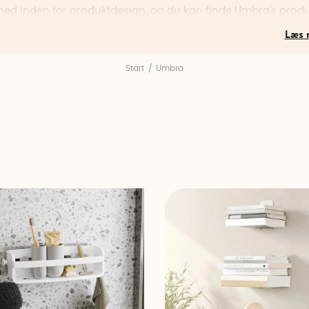
ed inden for produktdesign, og du kan finde Umbra's produ
 lande rundt om i verden. I dag har Umbra et stort team af
onale designere, der giver liv og ofte et funktionelt twist til
ags genstande.
Start
Umbra