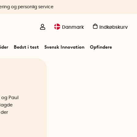
ering og personlig service
Danmark
Indkøbskurv
ider
Bedst i test
Svensk Innovation
Opfindere
 og Paul
dlagde
 der