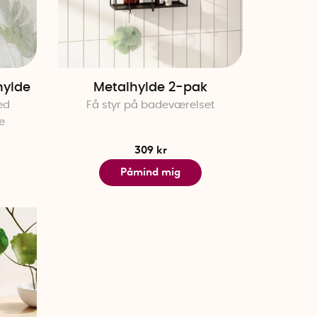
hylde
Metalhylde 2-pak
ed
Få styr på badeværelset
e
309 kr
Påmind mig