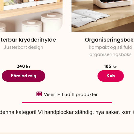
terbar krydderihylde
Organiseringsbok
Justerbart design
Kompakt og stilfuld
organiseringsboks
240 kr
185 kr
Påmind mig
Køb
Viser
1-11
ud
11
produkter
i denna kategori! Vi handplockar ständigt nya saker, kom t