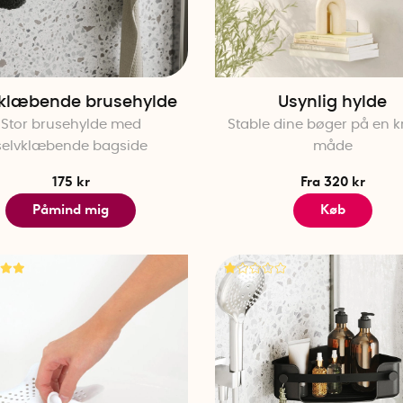
vklæbende brusehylde
Usynlig hylde
Stor brusehylde med
Stable dine bøger på en k
selvklæbende bagside
måde
175 kr
Fra 320 kr
Påmind mig
Køb