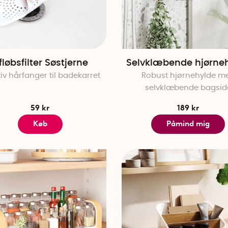
fløbsfilter Søstjerne
Selvklæbende hjørne
tiv hårfanger til badekarret
Robust hjørnehylde m
selvklæbende bagsid
59 kr
189 kr
Køb
Påmind mig