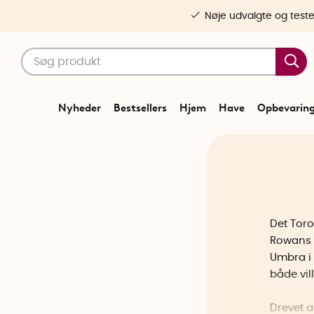
Nøje udvalgte og test
Nyheder
Bestsellers
Hjem
Have
Opbevarin
Det Tor
Rowans 
Umbra i 
både vil
Drevet a