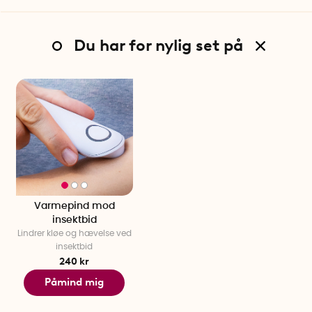
Du har for nylig set på
Varmepind mod
insektbid
Lindrer kløe og hævelse ved
insektbid
240 kr
Påmind mig