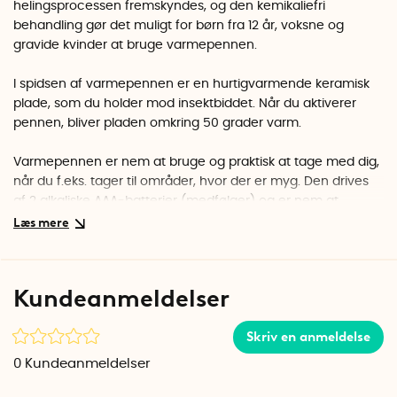
helingsprocessen fremskyndes, og den kemikaliefri
behandling gør det muligt for børn fra 12 år, voksne og
gravide kvinder at bruge varmepennen.
I spidsen af varmepennen er en hurtigvarmende keramisk
plade, som du holder mod insektbiddet. Når du aktiverer
pennen, bliver pladen omkring 50 grader varm.
Varmepennen er nem at bruge og praktisk at tage med dig,
når du f.eks. tager til områder, hvor der er myg. Den drives
af 2 alkaliske AAA-batterier (medfølger) og er nem at
producere, hvis du er blevet stukket.
Tænd for varmepennen med skyderen på siden og vælg
mellem 2 programmer. Varmestiften slukker selv, når
Kundeanmeldelser
programmet er slut.
Skriv en anmeldelse
Program 1 er for børn og personer med følsom hud. Hold
varmepennen mod biddet og tryk én gang på knappen i
0
Kundeanmeldelser
midten. Den blå halvcirkel angiver, at programmet starter og
nu opvarmer bitzen i 3 sekunder.