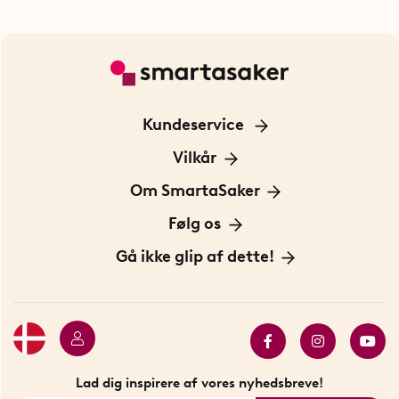
Kundeservice
Kontakt os
Vilkår
Information om cookies
Om SmartaSaker
Privatlivspolitik
Om os
Følg os
Handelsbetingelser
Vores historie
Opfindere
Gå ikke glip af dette!
Bæredygtighed
Gavekort
Butik i Stockholm
Bestsellers
Sidste chance
Se alle smarte produkter
Lad dig inspirere af vores nyhedsbreve!