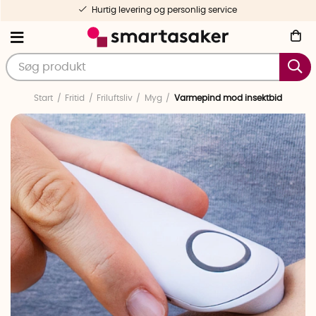
Hurtig levering og personlig service
Start
Fritid
Friluftsliv
Myg
Varmepind mod insektbid