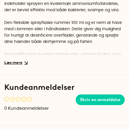
indeholder sprayen en
kvaternær
ammoniumforbindelse
,
der er bevist effektiv mod både bakterier, svampe og vira.
Den fleksible sprayflaske rummer 100 ml og er nem at have
med i lommen eller i håndtasken. Dette giver dig mulighed
for hurtigt at desinficere overflader, genstande og sprøjte
dine hænder både derhjemme og på farten.
Den lugtfri spray hverken irriterer eller udtørrer huden, som
alkohol og anden alkoholbaseret håndsprit kan gøre og det
effektive middel dræber hurtigt både vira, bakterier og
svampe.
Kundeanmeldelser
Bruges som håndsprit
Påfør en rigelig mængde spray på tørre hænder og gnid
væsken grundigt ind. Sprayen tørrer af sig selv efter ca. 30
Skriv en anmeldelse
sekunder.
0
Kundeanmeldelser
Bruges til desinfektion af overflader
Spray rigeligt på en overflade eller genstand. Lad virke i cirka