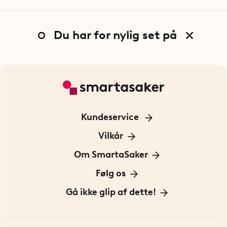
Du har for nylig set på
Kundeservice
Kontakt os
Vilkår
Information om cookies
Om SmartaSaker
Privatlivspolitik
Om os
Følg os
Handelsbetingelser
Vores historie
Opfindere
Gå ikke glip af dette!
Bæredygtighed
Gavekort
Butik i Stockholm
Bestsellers