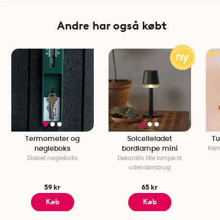
Andre har også købt
Termometer og
Solcelleladet
Tu
nøgleboks
bordlampe mini
Klem
Diskret nøgleboks
Dekorativ lille lampe til
udendørsbrug
59 kr
65 kr
Køb
Køb