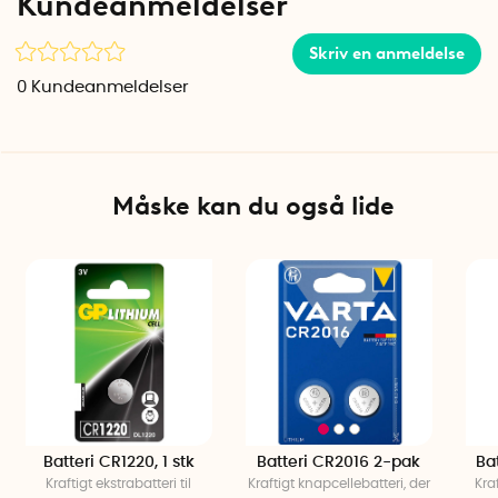
Kundeanmeldelser
Skriv en anmeldelse
0
Kundeanmeldelser
Måske kan du også lide
Batteri CR1220, 1 stk
Batteri CR2016 2-pak
Ba
Kraftigt ekstrabatteri til
Kraftigt knapcellebatteri, der
Kra