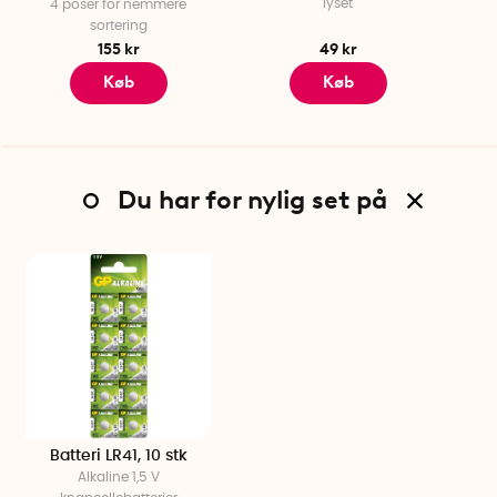
lyset
4 poser for nemmere
sortering
155 kr
49 kr
Køb
Køb
Du har for nylig set på
Batteri LR41, 10 stk
Alkaline 1,5 V