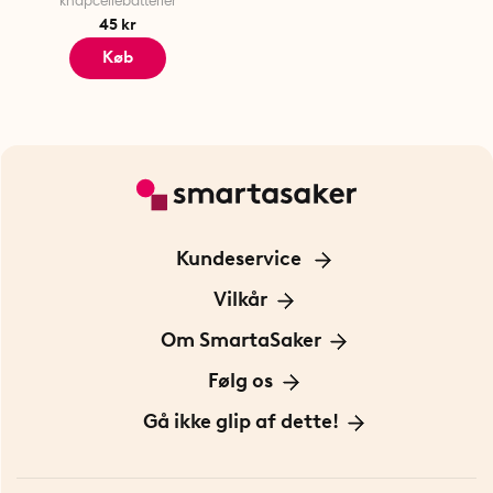
knapcellebatterier
45 kr
Køb
Kundeservice
Kontakt os
Vilkår
Information om cookies
Om SmartaSaker
Privatlivspolitik
Om os
Følg os
Handelsbetingelser
Vores historie
Opfindere
Gå ikke glip af dette!
Bæredygtighed
Gavekort
Butik i Stockholm