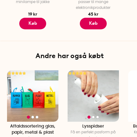
minilampe til jakke
passer til mange
elektronikprodukter
19 kr
45 kr
Køb
Køb
Andre har også købt
Affaldssortering glas,
Lysspidser
Ba
papir, metal & plast
Få en perfekt pasform på
Kr