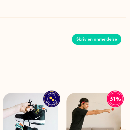
er
viteter eller til dem, der foretrækker lettere oppakning.
flugter, hvor der er brug for ekstra væske.
m Flipbelt bæltetasken
Skriv en anmeldelse
ste hylde
31%