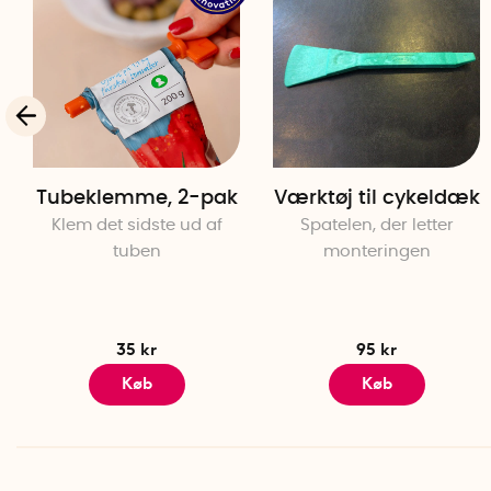
Tubeklemme, 2-pak
Værktøj til cykeldæk
Klem det sidste ud af
Spatelen, der letter
tuben
monteringen
35 kr
95 kr
Køb
Køb