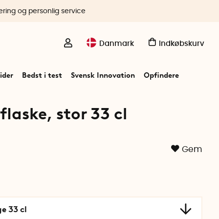
ering og personlig service
Danmark
Indkøbskurv
ider
Bedst i test
Svensk Innovation
Opfindere
flaske, stor 33 cl
Gem
e 33 cl