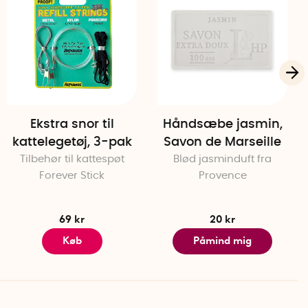
Ekstra snor til
Håndsæbe jasmin,
kattelegetøj, 3-pak
Savon de Marseille
Tilbehør til kattespøt
Blød jasminduft fra
Forever Stick
Provence
69 kr
20 kr
Køb
Påmind mig