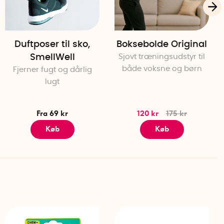
Duftposer til sko,
Boksebolde Original
SmellWell
Sjovt træningsudstyr til
både voksne og børn
Fjerner fugt og dårlig
lugt
Fra 69 kr
120 kr
175 kr
Køb
Køb