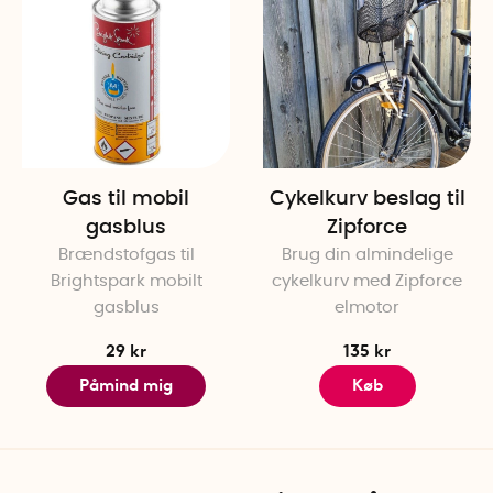
Gas til mobil
Cykelkurv beslag til
gasblus
Zipforce
Brændstofgas til
Brug din almindelige
Brightspark mobilt
cykelkurv med Zipforce
gasblus
elmotor
29 kr
135 kr
Påmind mig
Køb