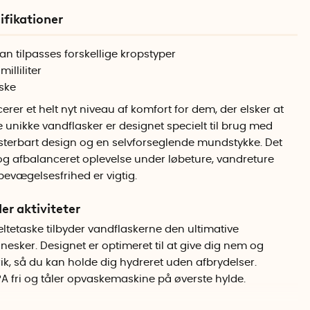
ifikationer
an tilpasses forskellige kropstyper
illiliter
aske
erer et helt nyt niveau af komfort for dem, der elsker at
 unikke vandflasker er designet specielt til brug med
sterbart design og en selvforseglende mundstykke. Det
g afbalanceret oplevelse under løbeture, vandreture
 bevægelsesfrihed er vigtig.
er aktiviteter
tetaske tilbyder vandflaskerne den ultimative
nesker. Designet er optimeret til at give dig nem og
ik, så du kan holde dig hydreret uden afbrydelser.
PA fri og tåler opvaskemaskine på øverste hylde.