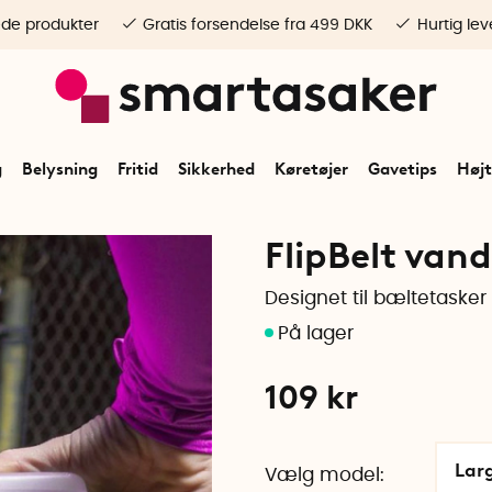
ede produkter
Gratis forsendelse fra 499 DKK
Hurtig lev
g
Belysning
Fritid
Sikkerhed
Køretøjer
Gavetips
Højt
FlipBelt vand
Designet til bæltetasker
109
kr
Larg
Vælg model