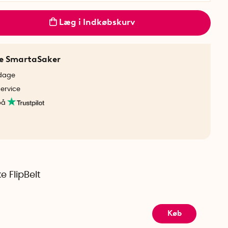
Læg i Indkøbskurv
ne SmartaSaker
rdage
service
på
e FlipBelt
Køb