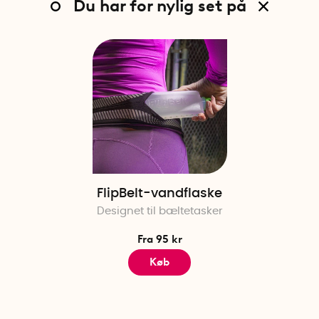
Du har for nylig set på
FlipBelt-vandflaske
Designet til bæltetasker
Fra 95 kr
Køb