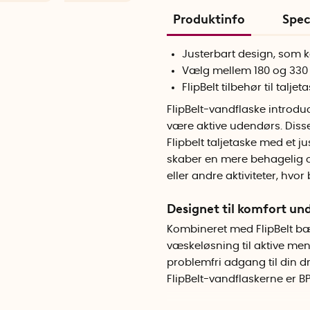
Produktinfo
Spec
Justerbart design, som k
Vælg mellem 180 og 330 m
FlipBelt tilbehør til
taljet
FlipBelt-vandflaske introduc
være aktive udendørs. Disse
Flipbelt taljetaske
med et ju
skaber en mere behagelig o
eller andre aktiviteter, hvor
Designet til komfort und
Kombineret med FlipBelt bæl
væskeløsning til aktive men
problemfri adgang til din dr
FlipBelt-vandflaskerne er B