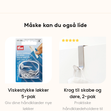
Materiale: Plastik, silikone
Vægt: 6 g
Farve: Hvid
Længde: 2,9 cm
Måske kan du også lide
Bredde: 1 cm
Dybde: 1 cm
Højde: 4,8 cm
Svensk innovatør: Harald Hy
Antal pr. pakke: 2
Viskestykke løkker
Krog til skabe og
5-pak
døre, 2-pak
Giv dine håndklæder nye
Praktiske
løkker
håndklædeholdere til