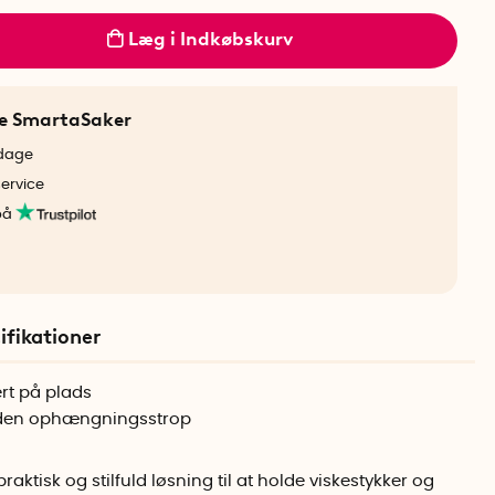
Læg i Indkøbskurv
ne SmartaSaker
rdage
service
på
ifikationer
rt på plads
uden ophængningsstrop
tisk og stilfuld løsning til at holde viskestykker og