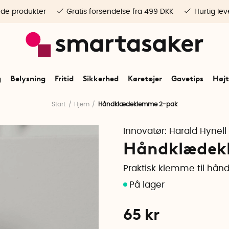
ede produkter
Gratis forsendelse fra 499 DKK
Hurtig lev
g
Belysning
Fritid
Sikkerhed
Køretøjer
Gavetips
Højt
Start
Hjem
Håndklædeklemme 2-pak
Innovatør:
Harald Hynell
Håndklædek
Praktisk klemme til hån
65
kr