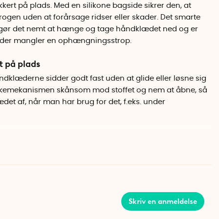
ert på plads. Med en silikone bagside sikrer den, at
krogen uden at forårsage ridser eller skader. Det smarte
t gør det nemt at hænge og tage håndklædet ned og er
r, der mangler en ophængningsstrop.
 på plads
ndklæderne sidder godt fast uden at glide eller løsne sig
ukkemekanismen skånsom mod stoffet og nem at åbne, så
det af, når man har brug for det, f.eks. under
åndklæder
 af slidstærk plast og silikone, hvilket gør dem
re. Takket være det fleksible design kan clipsene
å gæstehåndklæder og andre tynde tekstiler. Clipsene er
læder, der ikke har en ophængningsstrop.
Skriv en anmeldelse