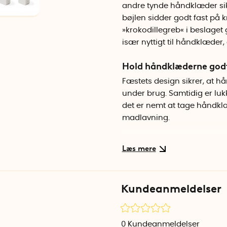
andre tynde håndklæder sikk
bøjlen sidder godt fast på 
»krokodillegreb« i beslage
især nyttigt til håndklæde
Hold håndklæderne godt
Fæstets design sikrer, at hå
under brug. Samtidig er l
det er nemt at tage håndklæ
madlavning.
Smart ophængning af h
Håndklædeklemmerne er lavet
holdbare og nemme at rengø
bruges til viskestykker, sm
Kundeanmeldelser
særligt praktiske til håndk
Specifikationer
0
Kundeanmeldelser