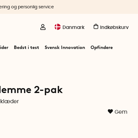
ering og personlig service
Danmark
Indkøbskurv
ider
Bedst i test
Svensk Innovation
Opfindere
lemme 2-pak
dklæder
Gem