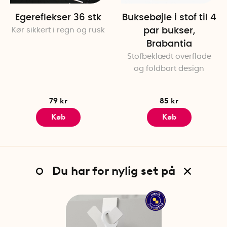
Egereflekser 36 stk
Buksebøjle i stof til 4
Kør sikkert i regn og rusk
par bukser,
Brabantia
Stofbeklædt overflade
og foldbart design
79 kr
85 kr
Køb
Køb
Du har for nylig set på