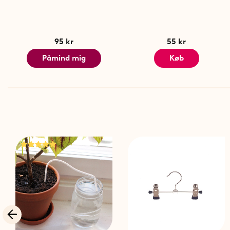
95 kr
55 kr
Påmind mig
Køb