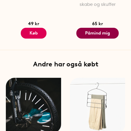
skabe og skuffer
49 kr
65 kr
Køb
Påmind mig
Andre har også købt