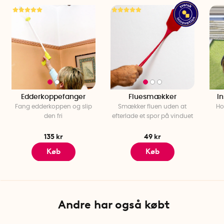
Højde: cirka 30 cm
Diameter: ca 27 cm øverst og 4 cm forneden
Pakken indeholder 2 hvepseskræmmere
Edderkoppefanger
Fluesmækker
In
Fang edderkoppen og slip
Smækker fluen uden at
Ho
den fri
efterlade et spor på vinduet
135 kr
49 kr
Køb
Køb
Andre har også købt