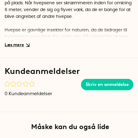
på plads. Når hvepsene ser skræmmeren inden for omkring
6 meter, vender de sig og flyver væk, da de er bange for at
blive angrebet af andre hvepse.
Hvepse er gavnlige insekter for naturen, da de bidrager til
bestøvning og er føde for andre dyr. Så i stedet for at jage
dem, kan du med en hvepseforskrækkelse lade hvepse
fortsætte med deres vigtige opgave i naturen, mens du
undgår at have dem rundt i huset.
Kundeanmeldelser
For at hvepseskræmmeren skal have en effekt, skal der ikke
allerede være andre hvepseboer i nærheden, så fjern
Skriv en anmeldelse
eventuelle hvepsebo inden hvepseskræmmeren monteres.
Hvepseskræmmeren hænges nemt i hullet, der sidder
0
Kundeanmeldelser
ovenpå afskræmmeren.
Waspinator er lavet af genanvendeligt plastik og er
vejrbestandig, hvilket betyder, at den kan hænge ude hele
Måske kan du også lide
året rundt.