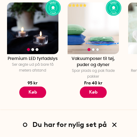
Premium LED fyrfadslys
Vakuumposer til tøj,
Ser ægte ud på bare få
puder og dyner
meters afstand
Spar plads og pak flade
Ren
pakker
95 kr
Fra 40 kr
Køb
Køb
Du har for nylig set på