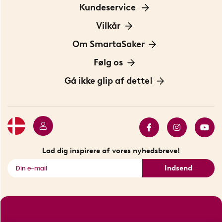
Kundeservice
Kontakt os
Vilkår
Information om cookies
Om SmartaSaker
Privatlivspolitik
Om os
Følg os
Handelsbetingelser
Vores historie
Opfindere
Gå ikke glip af dette!
Bæredygtighed
Gavekort
Butik i Stockholm
Bestsellers
Sidste chance
Se alle smarte produkter
Lad dig inspirere af vores nyhedsbreve!
Indsend