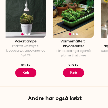
Ledningslængde: 2 meter
Dyrkningskasser (4 stk): 17 cm x 10 cm x 5,5 cm
Brændetid: Op til 50.000 timer
Svensk manual
Vækstlampe
Varmemåtte til
Effektivt vækstlys til
krydderurter
dr
krydderurter, stueplanter og
Får frø, stiklinger og små
Auto
nye frø
planter til at trives
105 kr
259 kr
Køb
Køb
Andre har også købt