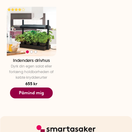
Indendørs drivhus
Dyrk din egen salat eller
forlæng holdbarheden af
købte krydderurter
655 kr
Påmind mig