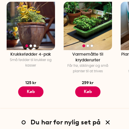
Krukkefødder 4-pak
Varmemåtte til
Pla
Små fødder til krukker og
krydderurter
kasser
Får frø, stiklinger og små
planter til at trives
125 kr
259 kr
Køb
Køb
Du har for nylig set på