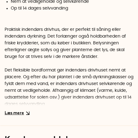
Nem at vedligeholde og selvkørende
Op til 14 dages selvvanding
Praktisk indendørs drivhus, der er perfekt til såning eller
indendørs dyrkning. Det forlænger også holdbarheden af
friske krydderier, som du køber i butikken. Belysningen
efterligner ægte sollys og giver planterne det lys, de skal
bruge for at trives selv i de mørkere årstider.
Det fleksible bordformat gør indendørs drivhuset nemt at
placere. Og efter du har plantet i de små dyrkningskasser og
fyldt dem med vand, er indendørs drivhuset selvkørende og
nemt at vedligeholde. Afhængig af klimaet (varme, kulde,
udsættelse for solen osv.) giver indendørs drivhuset op til 14
dages selvvanding.
Fyld vandtruget med vand og læg vandingsmåtten over de
hævede platforme. Sørg for, at den ene ende af måtten er i
vandet, og læg derefter de fire dyrkningskasser på måtten.