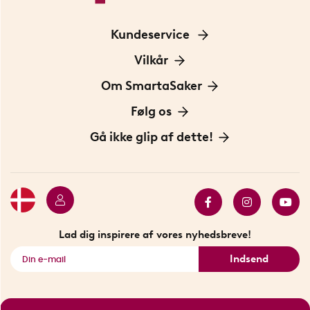
Kundeservice
Kontakt os
Vilkår
Information om cookies
Om SmartaSaker
Privatlivspolitik
Om os
Følg os
Handelsbetingelser
Vores historie
Opfindere
Gå ikke glip af dette!
Bæredygtighed
Gavekort
Butik i Stockholm
Bestsellers
Sidste chance
Se alle smarte produkter
Lad dig inspirere af vores nyhedsbreve!
Indsend