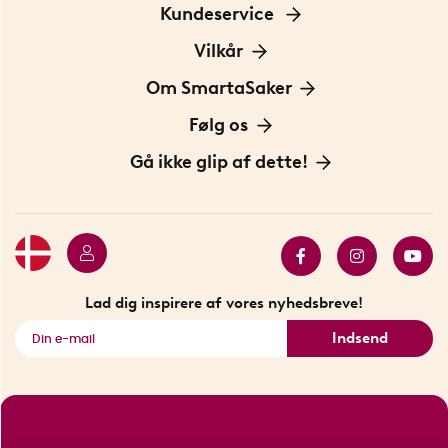
Kundeservice
Kontakt os
Vilkår
Information om cookies
Om SmartaSaker
Privatlivspolitik
Om os
Følg os
Handelsbetingelser
Vores historie
Opfindere
Gå ikke glip af dette!
Bæredygtighed
Gavekort
Butik i Stockholm
Bestsellers
Sidste chance
Se alle smarte produkter
Lad dig inspirere af vores nyhedsbreve!
Indsend