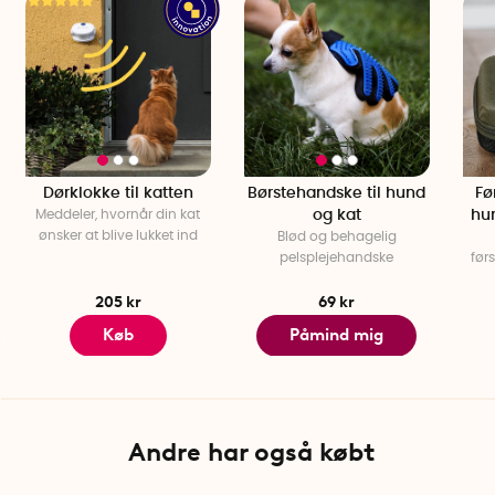
Dørklokke til katten
Børstehandske til hund
Fø
Meddeler, hvornår din kat
og kat
hun
ønsker at blive lukket ind
Blød og behagelig
pelsplejehandske
før
205 kr
69 kr
Køb
Påmind mig
Andre har også købt