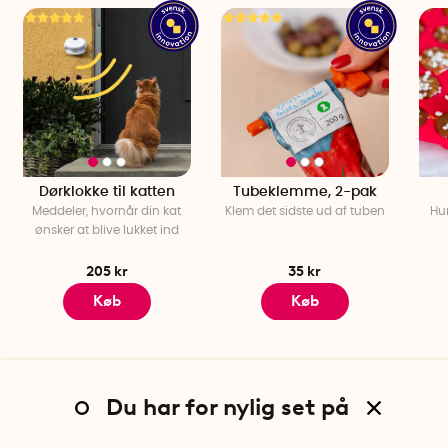
Dørklokke til katten
Tubeklemme, 2-pak
Meddeler, hvornår din kat
Klem det sidste ud af tuben
Hu
ønsker at blive lukket ind
205 kr
35 kr
Køb
Køb
Du har for nylig set på