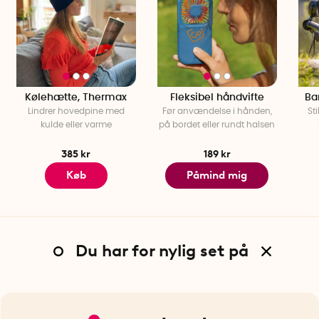
Kølehætte, Thermax
Fleksibel håndvifte
Ba
Lindrer hovedpine med
Før anvændelse i hånden,
St
kulde eller varme
på bordet eller rundt halsen
385 kr
189 kr
Køb
Påmind mig
Du har for nylig set på