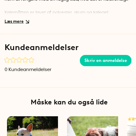
Kølemåtten er lavet af polyester, skum og kølegel:
Small: 40 cm x 50 cm x 1 cm
Kundeanmeldelser
Skriv en anmeldelse
0
Kundeanmeldelser
Måske kan du også lide