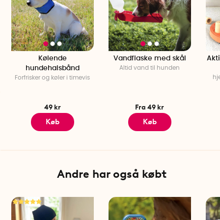
Kølende
Vandflaske med skål
Akti
hundehalsbånd
Altid vand til hunden
hj
Forfrisker og køler i timevis
49 kr
Fra 49 kr
Køb
Køb
Andre har også købt