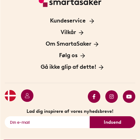
Kundeservice
Kontakt os
Vilkår
Information om cookies
Om SmartaSaker
Privatlivspolitik
Om os
Følg os
Handelsbetingelser
Vores historie
Opfindere
Gå ikke glip af dette!
Bæredygtighed
Gavekort
Butik i Stockholm
Bestsellers
Sidste chance
Se alle smarte produkter
Lad dig inspirere af vores nyhedsbreve!
Indsend