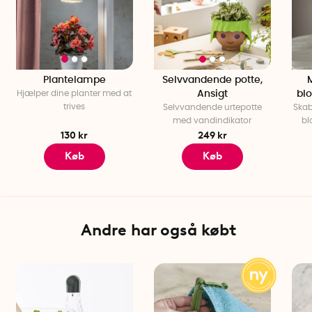
Plantelampe
Selvvandende potte,
Hjælper dine planter med at
Ansigt
bl
trives
Selvvandende urtepotte
Skab
med vandindikator
bl
130 kr
249 kr
Køb
Køb
Andre har også købt