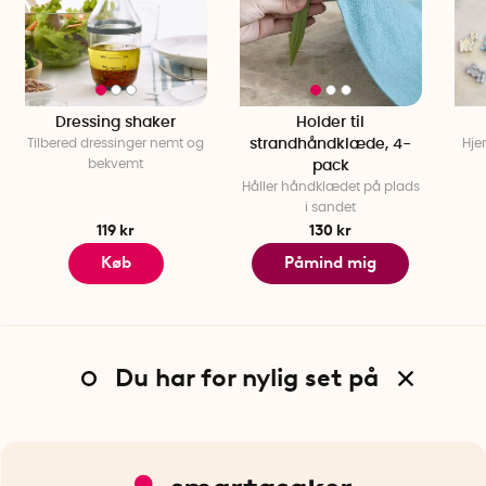
Dressing shaker
Holder til
Tilbered dressinger nemt og
strandhåndklæde, 4-
Hje
bekvemt
pack
Håller håndklædet på plads
i sandet
119 kr
130 kr
Køb
Påmind mig
Du har for nylig set på