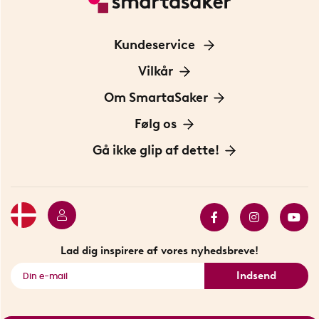
Kundeservice
Kontakt os
Vilkår
Information om cookies
Om SmartaSaker
Privatlivspolitik
Om os
Følg os
Handelsbetingelser
Vores historie
Opfindere
Gå ikke glip af dette!
Bæredygtighed
Gavekort
Butik i Stockholm
Bestsellers
Sidste chance
Se alle smarte produkter
Lad dig inspirere af vores nyhedsbreve!
Indsend