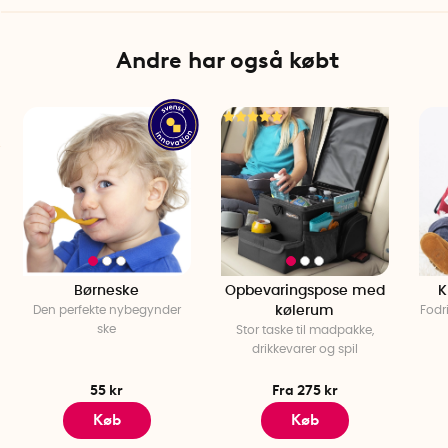
Andre har også købt
Børneske
Opbevaringspose med
K
Den perfekte nybegynder
kølerum
Fodr
ske
Stor taske til madpakke,
drikkevarer og spil
55 kr
Fra 275 kr
Køb
Køb