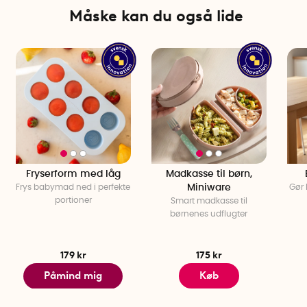
Måske kan du også lide
Fryserform med låg
Madkasse til børn,
Frys babymad ned i perfekte
Miniware
Gør 
portioner
Smart madkasse til
børnenes udflugter
179 kr
175 kr
Påmind mig
Køb