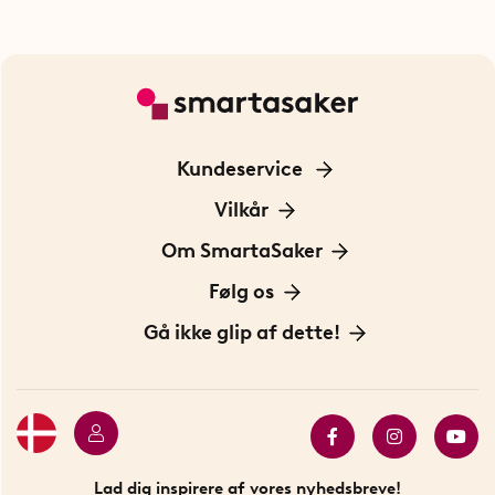
Kundeservice
Kontakt os
Vilkår
Information om cookies
Om SmartaSaker
Privatlivspolitik
Om os
Følg os
Handelsbetingelser
Vores historie
Opfindere
Gå ikke glip af dette!
Bæredygtighed
Gavekort
Butik i Stockholm
Bestsellers
Sidste chance
Se alle smarte produkter
Lad dig inspirere af vores nyhedsbreve!