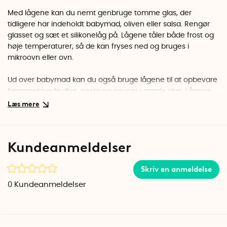
Med lågene kan du nemt genbruge tomme glas, der
tidligere har indeholdt babymad, oliven eller salsa. Rengør
glasset og sæt et silikonelåg på. Lågene tåler både frost og
høje temperaturer, så de kan fryses ned og bruges i
mikroovn eller ovn.
Ud over babymad kan du også bruge lågene til at opbevare
hjemmelavede dips, pesto og saucer i gamle glas. Lågene
leveres i en 4-pak med et blåt, gråt, grønt og lyserødt låg, så
du kan farvekode glassene.
Lågene passer til babymadsglas og andre glas med en
Kundeanmeldelser
diameter på maks. ca. Ø5 cm. De er fremstillet af 100 %
fødevaregodkendt silikone, fri for BPA og ftalater. Lågene
Skriv en anmeldelse
tåler temperaturer fra –50 °C til 260 °C og kan vaskes i
opvaskemaskine.
0
Kundeanmeldelser