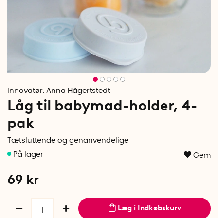
Innovatør:
Anna Hägertstedt
Låg til babymad-holder, 4-
pak
Tætsluttende og genanvendelige
Gem
69
kr
Læg i Indkøbskurv