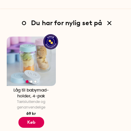
Du har for nylig set på
Låg til babymad-
holder, 4-pak
Tætsluttende og
genanvendelige
69 kr
Køb