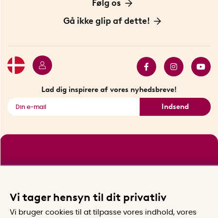
Om os
Følg os
Handelsbetingelser
Vores historie
Opfindere
Gå ikke glip af dette!
Bæredygtighed
Gavekort
Butik i Stockholm
Bestsellers
Sidste chance
Se alle smarte produkter
Lad dig inspirere af vores nyhedsbreve!
Indsend
Vi tager hensyn til dit privatliv
Vi bruger cookies til at tilpasse vores indhold, vores