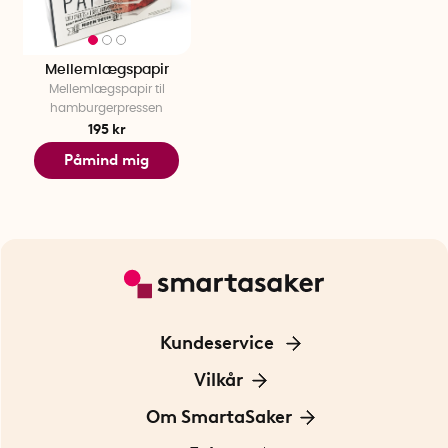
Mellemlægspapir
Mellemlægspapir til
hamburgerpressen
195 kr
Påmind mig
Kundeservice
Kontakt os
Vilkår
Information om cookies
Om SmartaSaker
Privatlivspolitik