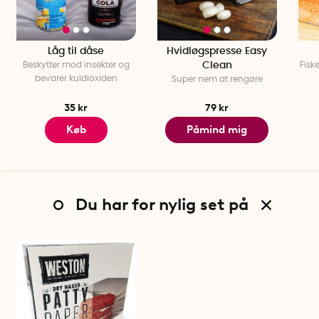
Låg til dåse
Hvidløgspresse Easy
Beskytter mod insekter og
Clean
Fiske
bevarer kuldioxiden
Super nem at rengøre
35 kr
79 kr
Køb
Påmind mig
Du har for nylig set på