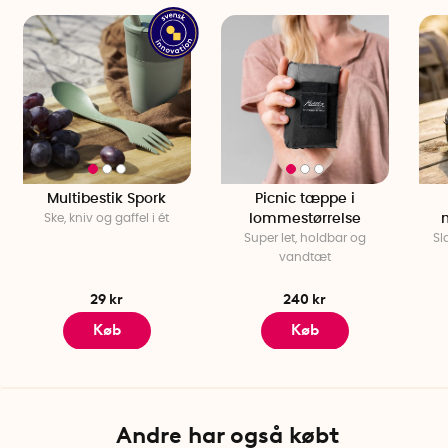
Multibestik Spork
Picnic tæppe i
Ske, kniv og gaffel i ét
lommestørrelse
Super let, holdbar og
Sl
vandtæt
29 kr
240 kr
Køb
Køb
Andre har også købt