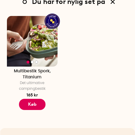
Du har for nylig set på
Multibestik Spork,
Titanium
Det ultimative
campingbestik
165 kr
Køb