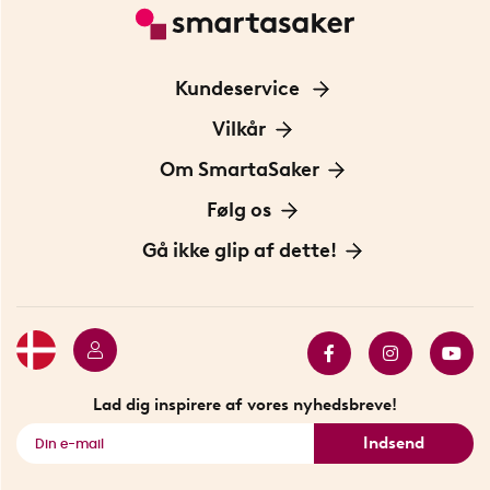
Kundeservice
Kontakt os
Vilkår
Information om cookies
Om SmartaSaker
Privatlivspolitik
Om os
Følg os
Handelsbetingelser
Vores historie
Opfindere
Gå ikke glip af dette!
Bæredygtighed
Gavekort
Butik i Stockholm
Bestsellers
Sidste chance
Se alle smarte produkter
Lad dig inspirere af vores nyhedsbreve!
Indsend