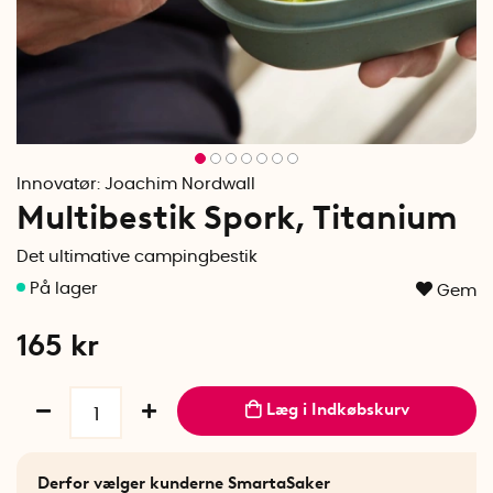
Innovatør:
Joachim Nordwall
Multibestik Spork, Titanium
Det ultimative campingbestik
Gem
165
kr
Læg i Indkøbskurv
Derfor vælger kunderne SmartaSaker