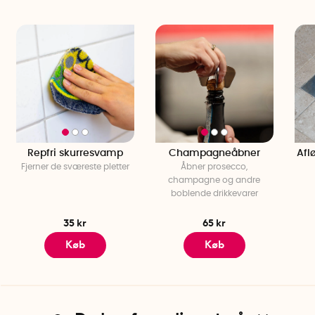
Repfri skurresvamp
Champagneåbner
Aflø
Fjerner de sværeste pletter
Åbner prosecco,
champagne og andre
boblende drikkevarer
35 kr
65 kr
Køb
Køb