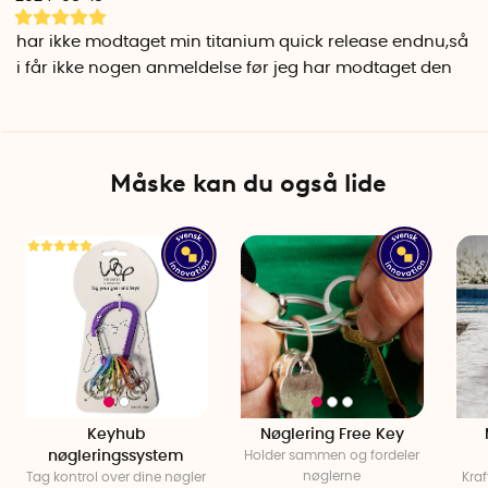
Sort Pro
Ekstra holdbar magnet, der kan bære vægt op til 9 kg.
har ikke modtaget min titanium quick release endnu,så
i får ikke nogen anmeldelse før jeg har modtaget den
Titanium
Magneterne er omsluttet af et slidstærkt og holdbart kabinet
lavet af Titanium. Nøgleringe lavet af rustfrit stål.
Pakken indeholder
Måske kan du også lide
2 magneter
2 nøgleringe
Specifikationer
Vægt: cirka 5 gram pr. styk
Diameter: 1 cm
Længde: 1,5 cm
Nøglering diameter: 1,5 cm
Materiale: ABS plast eller titan, rustfrit stål
Keyhub
Nøglering Free Key
nøgleringssystem
Holder sammen og fordeler
nøglerne
Tag kontrol over dine nøgler
Kraf