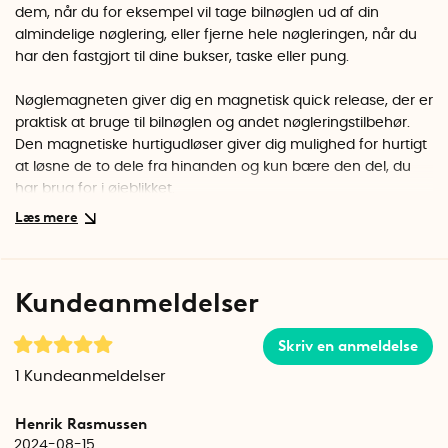
dem, når du for eksempel vil tage bilnøglen ud af din
almindelige nøglering, eller fjerne hele nøgleringen, når du
har den fastgjort til dine bukser, taske eller pung.
Nøglemagneten giver dig en magnetisk quick release, der er
praktisk at bruge til bilnøglen og andet nøgleringstilbehør.
Den magnetiske hurtigudløser giver dig mulighed for hurtigt
at løsne de to dele fra hinanden og kun bære den del, du
har brug for i øjeblikket.
Vælg mellem sort og titanium
De små og fleksible magneter vejer omkring 5 gram hver og
er kun 1 cm i diameter og 1,5 cm lange. Nøglemagneten fås i
Kundeanmeldelser
to farver. Udover at farven adskiller dem, har de to farver
forskellige materialer i huset, der omslutter magneterne.
Skriv en anmeldelse
Sort
1
Kundeanmeldelser
Magneterne er anbragt i et hus lavet af slidstærkt ABS-plast.
Nøgleringene er lavet af rustfrit stål.
Henrik Rasmussen
2024-08-15