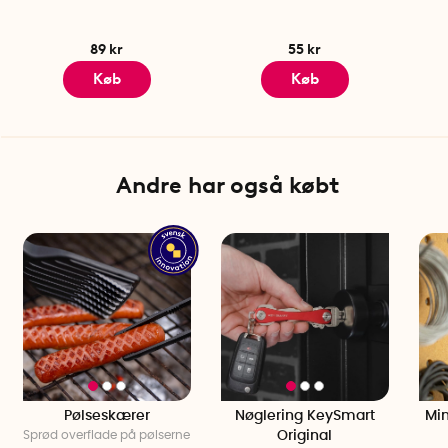
89 kr
55 kr
Køb
Køb
Andre har også købt
Pølseskærer
Nøglering KeySmart
Min
Sprød overflade på pølserne
Original