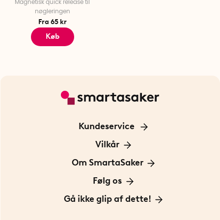
Magnetisk quick release til
nøgleringen
Fra 65 kr
Køb
Kundeservice
Kontakt os
Vilkår
Information om cookies
Om SmartaSaker
Privatlivspolitik
Om os
Følg os
Handelsbetingelser
Vores historie
Opfindere
Gå ikke glip af dette!
Bæredygtighed
Gavekort