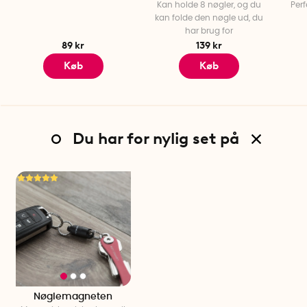
Kan holde 8 nøgler, og du
Perf
kan folde den nøgle ud, du
har brug for
89 kr
139 kr
Køb
Køb
Du har for nylig set på
Nøglemagneten