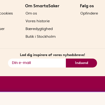
Om SmartaSaker
Følg os
cookies
Om os
Opfindere
Vores historie
ser
Bæredygtighed
Butik i Stockholm
Lad dig inspirere af vores nyhedsbreve!
Indsend