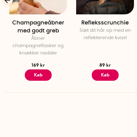
Champagneåbner
Refleksscrunchie
med godt greb
Sæt dit hår op med en
reflekterende kvast
Åbner
champagneflasker og
knækker nødder
169 kr
89 kr
Køb
Køb