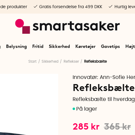
ede produkter
Gratis forsendelse fra 499 DKK
Hurtig lev
g
Belysning
Fritid
Sikkerhed
Køretøjer
Gavetips
Højt
Start
Sikkerhed
Reflekser
Refleksbælte
Innovatør:
Ann-Sofie H
Refleksbælte,
Refleksbælte til hverdag
285
kr
365
kr