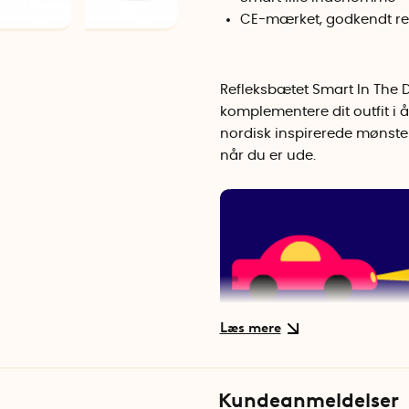
CE-mærket, godkendt re
Refleksbætet Smart In The Da
komplementere dit outfit i 
nordisk inspirerede mønster 
når du er ude.
Det stilfulde bælte fastgø
justere længden ved at bru
Kundeanmeldelser
har endda en lille lomme hv