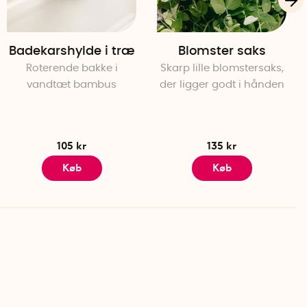
Badekarshylde i træ
Blomster saks
Roterende bakke i
Skarp lille blomstersaks,
vandtæt bambus
der ligger godt i hånden
105 kr
135 kr
Køb
Køb