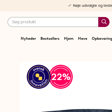
Nøje udvalgte og test
Nyheder
Bestsellers
Hjem
Have
Opbevarin
22