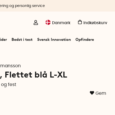
ering og personlig service
Danmark
Indkøbskurv
ider
Bedst i test
Svensk Innovation
Opfindere
ermansson
 Flettet blå L-XL
 og fest
Gem