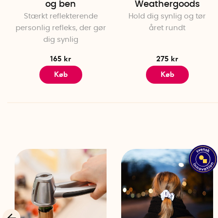
og ben
Weathergoods
Stærkt reflekterende
Hold dig synlig og tør
personlig refleks, der gør
året rundt
dig synlig
165 kr
275 kr
Køb
Køb