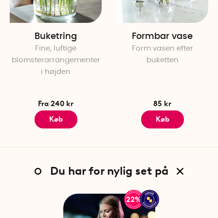
Buketring
Formbar vase
Fine, luftige
Form vasen efter
blomsterarrangementer
buketten
i højden
Fra 240 kr
85 kr
Køb
Køb
Du har for nylig set på
22%