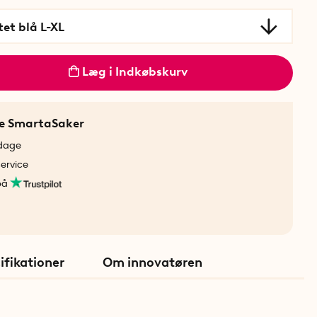
tet blå L-XL
Læg i Indkøbskurv
ne SmartaSaker
rdage
service
på
ifikationer
Om innovatøren