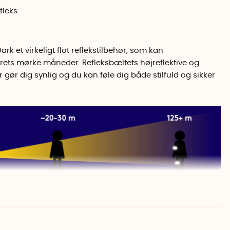
fleks
rk et virkeligt flot reflekstilbehør, som kan
årets mørke måneder. Refleksbæltets højreflektive og
gør dig synlig og du kan føle dig både stilfuld og sikker
res rundt om taljen med et smalt metalspænde. Du kan
ge trykknapperne på indersiden af bæltet. Refleksbæltet
or du kan opbevare kort, nøgler eller kontanter. Lomme