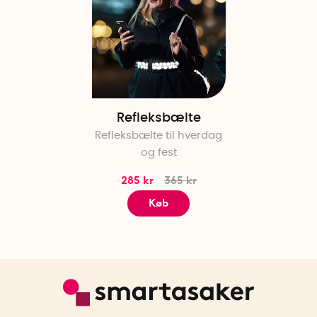
Refleksbælte
Refleksbælte til hverdag
og fest
285 kr
365 kr
Køb