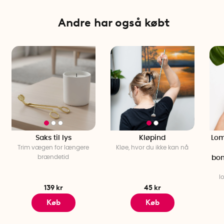
Andre har også købt
Saks til lys
Kløpind
Lom
Trim vægen for længere
Kløe, hvor du ikke kan nå
brændetid
bo
l
139 kr
45 kr
Køb
Køb