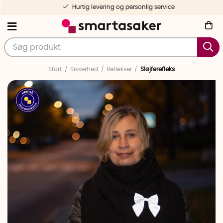
Hurtig levering og personlig service
Start
Sikkerhed
Reflekser
Sløjferefleks