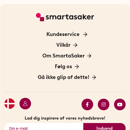
Kundeservice
Kontakt os
Vilkår
Information om cookies
Om SmartaSaker
Privatlivspolitik
Om os
Følg os
Handelsbetingelser
Vores historie
Opfindere
Gå ikke glip af dette!
Bæredygtighed
Gavekort
Butik i Stockholm
Bestsellers
Sidste chance
Se alle smarte produkter
Lad dig inspirere af vores nyhedsbreve!
Indsend