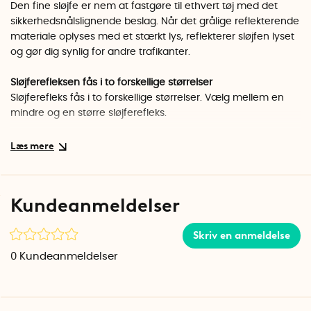
Den fine sløjfe er nem at fastgøre til ethvert tøj med det
sikkerhedsnålslignende beslag. Når det grålige reflekterende
materiale oplyses med et stærkt lys, reflekterer sløjfen lyset
og gør dig synlig for andre trafikanter.
Sløjferefleksen fås i to forskellige størrelser
Sløjferefleks fås i to forskellige størrelser. Vælg mellem en
mindre og en større sløjferefleks.
Small
Bredde: 11 cm
Højde: 9 cm
Dybde: 1 cm
Kundeanmeldelser
Vægt: ca. 10 gram
Skriv en anmeldelse
Large
Bredde: 12,5 cm
0
Kundeanmeldelser
Højde: 13 cm
Dybde: 1 cm
Vægt: ca. 15 gram