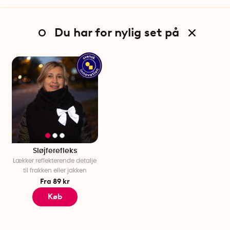
Du har for nylig set på
Sløjferefleks
Lækker reflekterende detalje
til frakken eller jakken
Fra 89 kr
Køb