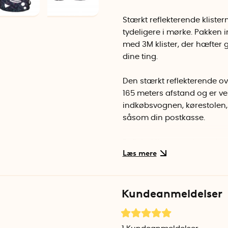
Stærkt reflekterende klister
tydeligere i mørke. Pakken 
med 3M klister, der hæfter 
dine ting.
Den stærkt reflekterende ov
165 meters afstand og er vel
indkøbsvognen, kørestolen, 
såsom din postkasse.
Refleks klistermærkerne k
med hårdt stof. Klistermærke
vaskes i vaskemaskinen.
Kundeanmeldelser
Pakken indeholder tre ark m
1 ark med 7 rektangulære ref
1 ark med 8 smalle reflekser
stellet.