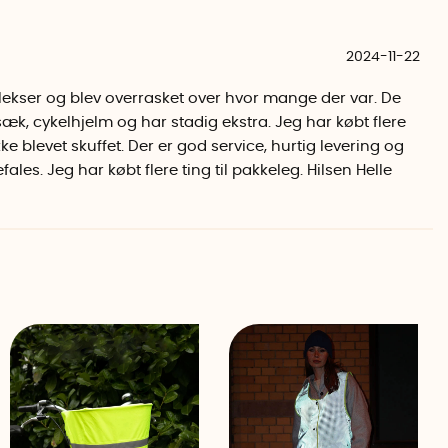
etriske figurer, flotte og sjove, som dekoration på
2024-11-22
og fedtpletter og sørg for, at overfladen er tørret, inden
ekser og blev overrasket over hvor mange der var. De
æk, cykelhjelm og har stadig ekstra. Jeg har købt flere
ke blevet skuffet. Der er god service, hurtig levering og
eks-klistermærke.
les. Jeg har købt flere ting til pakkeleg. Hilsen Helle
rodukt ikke er en godkendt personlig refleks og kun bør
il CE-mærkede reflekser.