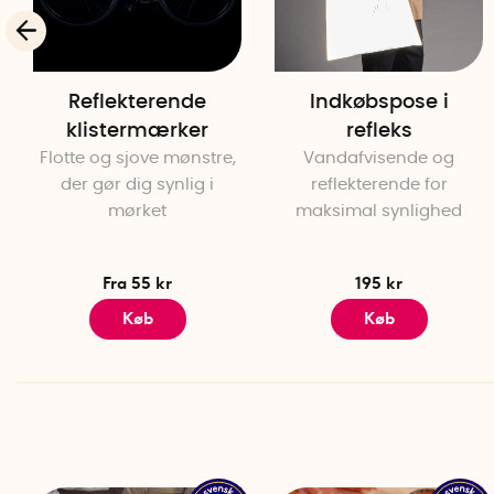
Reflekterende
Indkøbspose i
klistermærker
refleks
Flotte og sjove mønstre,
Vandafvisende og
der gør dig synlig i
reflekterende for
mørket
maksimal synlighed
Fra 55 kr
195 kr
Køb
Køb