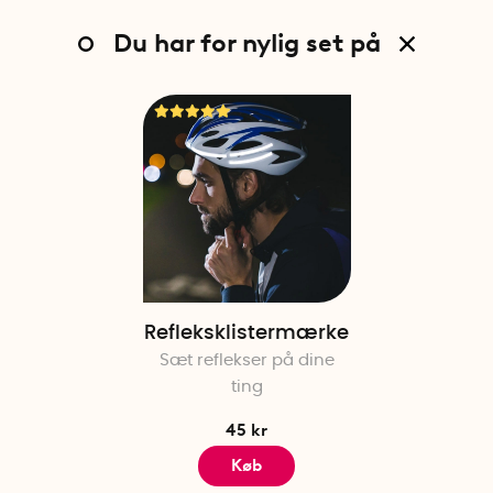
Du har for nylig set på
Refleksklistermærke
Sæt reflekser på dine
ting
45 kr
Køb