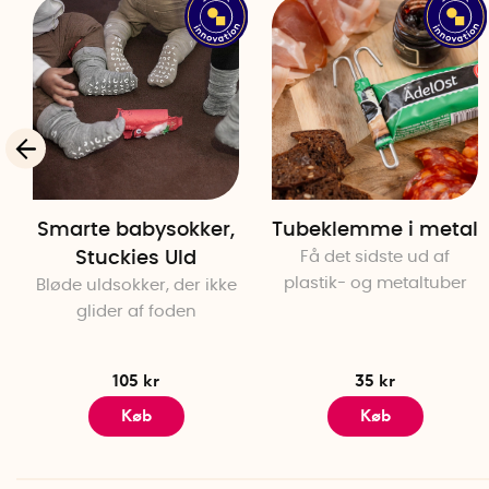
Smarte babysokker,
Tubeklemme i metal
Stuckies Uld
Få det sidste ud af
plastik- og metaltuber
Bløde uldsokker, der ikke
glider af foden
105 kr
35 kr
Køb
Køb