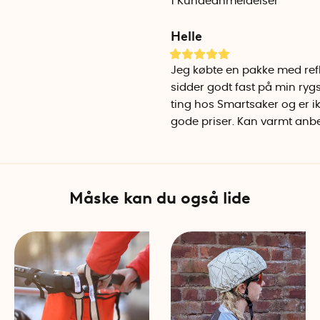
1
Kundeanmeldelser
1 ark med 8 forskellige geom
Helle
barnevogn og barnecyklen.
Rengør overfladen for snavs 
Jeg købte en pakke med refl
du klistrer refleksen på.
sidder godt fast på min rygs
ting hos Smartsaker og er ik
Antal pr. Pakke: 23 stk. Refl
gode priser. Kan varmt anbefa
Bemærk venligst, at dette p
bruges som et supplement t
Måske kan du også lide