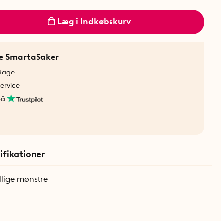
Læg i Indkøbskurv
ne SmartaSaker
rdage
service
på
ifikationer
ellige mønstre