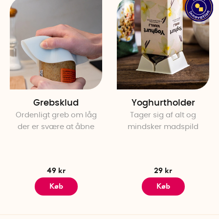
Grebsklud
Yoghurtholder
Ordenligt greb om låg
Tager sig af alt og
der er svære at åbne
mindsker madspild
49 kr
29 kr
Køb
Køb