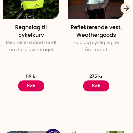
Regnslag til
Reflekterende vest,
cykelkurv
Weathergoods
Med refleksbånd rundt
Hold dig synlig og tør
om hele överdraget
året rundt
119 kr
275 kr
Køb
Køb