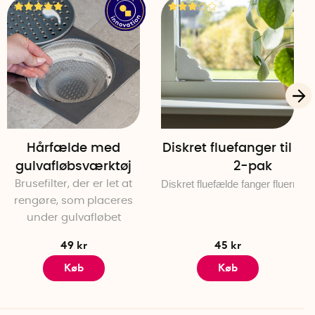
Hårfælde med
Diskret fluefanger til vi
gulvafløbsværktøj
2-pak
Diskret fluefælde fanger fluerne i 
Brusefilter, der er let at
rengøre, som placeres
under gulvafløbet
49 kr
45 kr
Køb
Køb