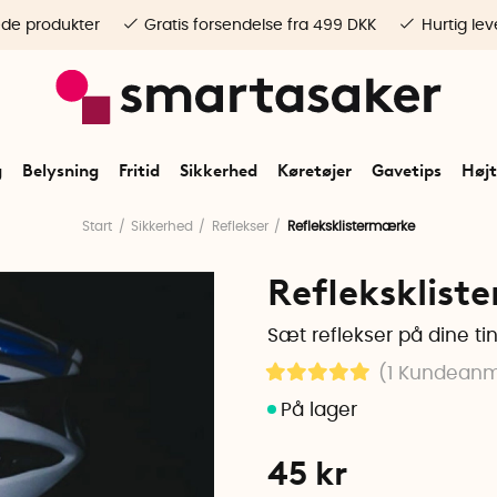
ede produkter
Gratis forsendelse fra 499 DKK
Hurtig lev
g
Belysning
Fritid
Sikkerhed
Køretøjer
Gavetips
Højt
Start
Sikkerhed
Reflekser
Refleksklistermærke
Refleksklist
Sæt reflekser på dine ti
(1
Kundeanm
45
kr