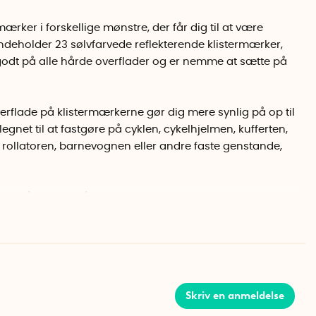
mærker i forskellige mønstre, der får dig til at være
indeholder 23 sølvfarvede reflekterende klistermærker,
godt på alle hårde overflader og er nemme at sætte på
erflade på klistermærkerne gør dig mere synlig på op til
egnet til at fastgøre på cyklen, cykelhjelmen, kufferten,
rollatoren, barnevognen eller andre faste genstande,
an også bruges på nogle sko eller beklædningsgenstande
rne bør dog ikke bruges på bløde stoffer eller tøj, der
ed forskellige former af de reflekterende klistermærker.
lekser, der passer på kuffert, rollator og kørestol.
Skriv en anmeldelse
, der passer perfekt til at sætte på hjelmen, fælgen eller