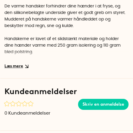
De varme handsker forhindrer dine hænder i at fryse, og
den silikonebelagte underside giver et godt greb om styret.
Mudderet på handskerne varmer håndleddet op og
beskytter mod regn, sne og kulde.
Handskerne er lavet af et slidstærkt materiale og holder
dine hænder varme med 250 gram isolering og 110 gram
blød polstring.
Handskerne fås i to størrelser, og den reflekterende overside
fås i flere forskellige former for reflekterende print.
Modellerne "Dråber" og "Prikker" er også vandtætte.
Kundeanmeldelser
Du kan vælge mellem Small/Medium (S/M) og
Medium/Large (M/L).
Skriv en anmeldelse
S/M
0
Kundeanmeldelser
Længde: 20,5 cm
Bredde: 11 cm
Tumme: 12 cm