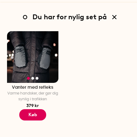
Du har for nylig set på
Vanter med refleks
Varme handsker, der gør dig
synlig i trafikken
379 kr
Køb