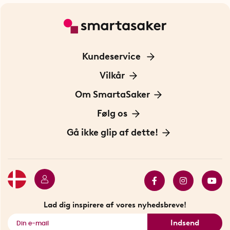
Kundeservice
Kontakt os
Vilkår
Information om cookies
Om SmartaSaker
Privatlivspolitik
Om os
Følg os
Handelsbetingelser
Vores historie
Opfindere
Gå ikke glip af dette!
Bæredygtighed
Gavekort
Butik i Stockholm
Bestsellers
Sidste chance
Se alle smarte produkter
Lad dig inspirere af vores nyhedsbreve!
Indsend