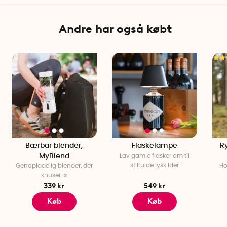
Andre har også købt
Bærbar blender,
Flaskelampe
R
MyBlend
Lav gamle flasker om til
stilfulde lyskilder
Genopladelig blender, der
Ho
knuser is
339 kr
549 kr
Køb
Køb