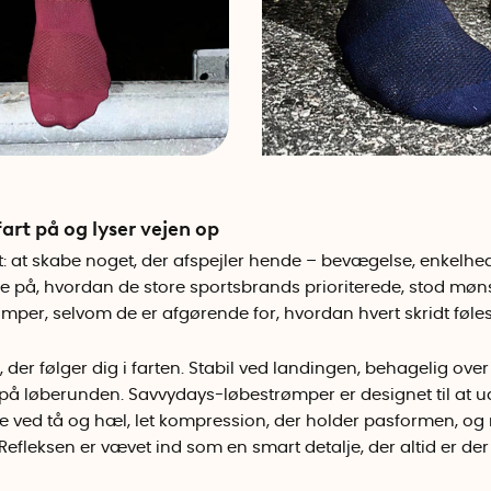
fart på og lyser vejen op
: at skabe noget, der afspejler hende – bevægelse, enkelhed
på, hvordan de store sportsbrands prioriterede, stod mønster
mper, selvom de er afgørende for, hvordan hvert skridt føles.
 der følger dig i farten. Stabil ved landingen, behagelig over
 på løberunden. Savvydays-løbestrømper er designet til at u
 ved tå og hæl, let kompression, der holder pasformen, og 
fleksen er vævet ind som en smart detalje, der altid er de