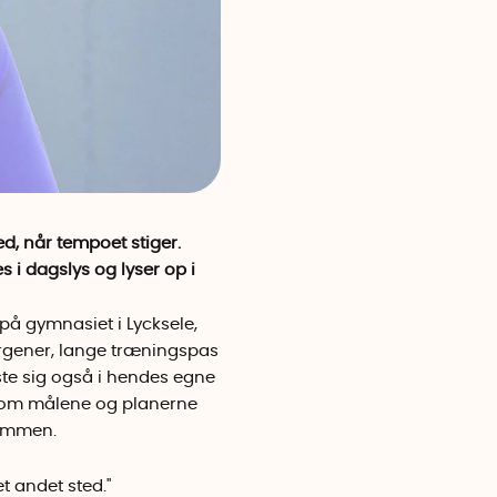
d, når tempoet stiger.
 i dagslys og lyser op i
 på gymnasiet i Lycksele,
rgener, lange træningspas
iste sig også i hendes egne
esom målene og planerne
rømmen.
t andet sted."