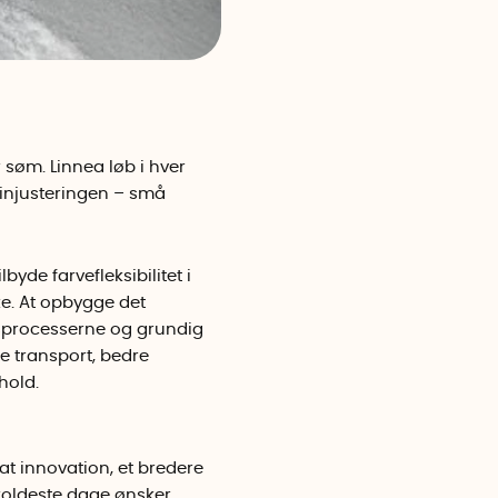
søm. Linnea løb i hver
injusteringen – små
byde farvefleksibilitet i
ke. At opbygge det
gsprocesserne og grundig
e transport, bedre
hold.
at innovation, et bredere
 koldeste dage ønsker