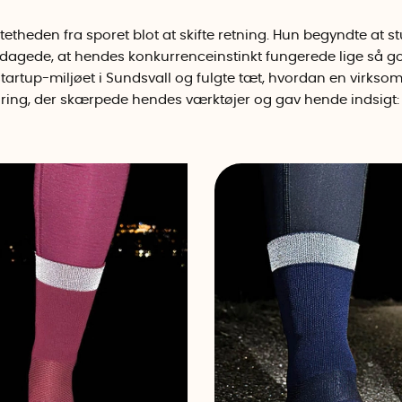
etheden fra sporet blot at skifte retning. Hun begyndte at
agede, at hendes konkurrenceinstinkt fungerede lige så godt
tartup-miljøet i Sundsvall og fulgte tæt, hvordan en virkso
rfaring, der skærpede hendes værktøjer og gav hende indsigt: