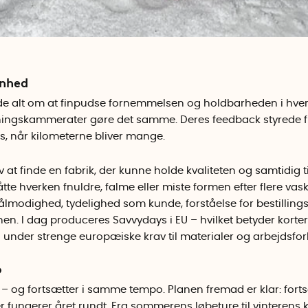
enhed
e alt om at finpudse fornemmelsen og holdbarheden i hver 
ningskammerater gøre det samme. Deres feedback styrede f
s, når kilometerne bliver mange.
 at finde en fabrik, der kunne holde kvaliteten og samtidig til
te hverken fnuldre, falme eller miste formen efter flere vas
ålmodighed, tydelighed som kunde, forståelse for bestillin
n. I dag produceres Savvydays i EU – hvilket betyder korter
under strenge europæiske krav til materialer og arbejdsfor
o
– og fortsætter i samme tempo. Planen fremad er klar: forts
r fungerer året rundt. Fra sommerens løbeture til vinterens