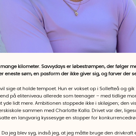
l mange kilometer. Savvydays er løbestrømpen, der følger me
 eneste søm, en pasform der ikke giver sig, og farver der ses
vil sige at holde tempoet. Hun er vokset op i Sollefteå og gik
end på eliteniveau allerede som teenager – med tidlige mo
d at yde lidt mere. Ambitionen stoppede ikke i skiløjpen; den v
erskiskole sammen med Charlotte Kalla. Drivet var der, lig
satte en langvarig kyssesyge en stopper for konkurrenced
 Da jeg blev syg, indså jeg, at jeg måtte bruge den drivkraft e