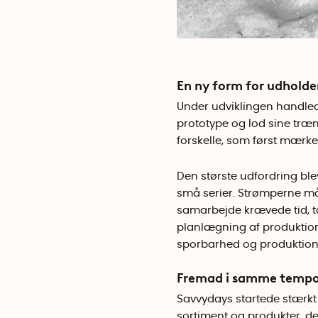
En ny form for udhold
Under udviklingen handled
prototype og lod sine træ
forskelle, som først mærke
Den største udfordring blev
små serier. Strømperne måt
samarbejde krævede tid, t
planlægning af produktione
sporbarhed og produktion 
Fremad i samme temp
Savvydays startede stærkt 
sortiment og produkter, de