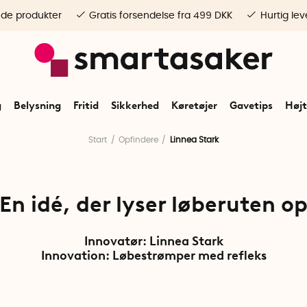
ede produkter
Gratis forsendelse fra 499 DKK
Hurtig lev
g
Belysning
Fritid
Sikkerhed
Køretøjer
Gavetips
Højt
Start
Opfindere
Linnea Stark
En idé, der lyser løberuten o
Innovatør: Linnea Stark
Innovation:
Løbestrømper med refleks