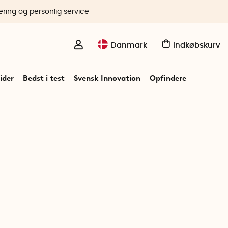
ering og personlig service
Danmark
Indkøbskurv
ider
Bedst i test
Svensk Innovation
Opfindere
p