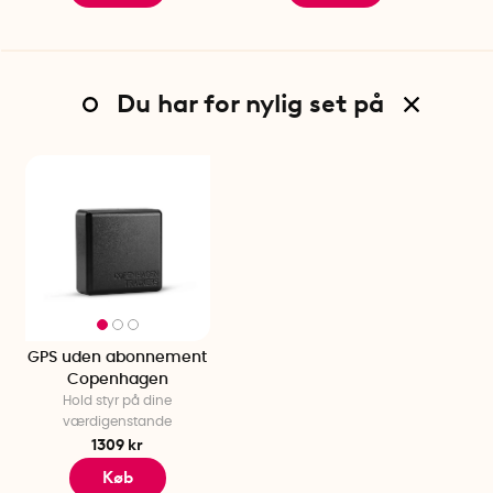
brug. Hvis sporingsenheden er indendørs, kan den give
unøjagtige eller ingen koordinater, hvilket vises i appen som
"Dårligt signal" eller "Intet signal".
Specifikationer
Du har for nylig set på
Farve: Vælg mellem sort eller hvid
Længde: 6,4 cm
Bredde: 6,5 cm
Højde: 2,3 cm
Batterilevetid: 4 år (ved 1 sporing pr. dag)
Mulighed for at skifte batteri: Ja
IP67 vand- og støvafvisende
Fuld GSM/GPS-dækning i alle EU-lande, Norge og
Storbritannien
GPS uden abonnement
Copenhagen
Hold styr på dine
værdigenstande
1309 kr
Køb